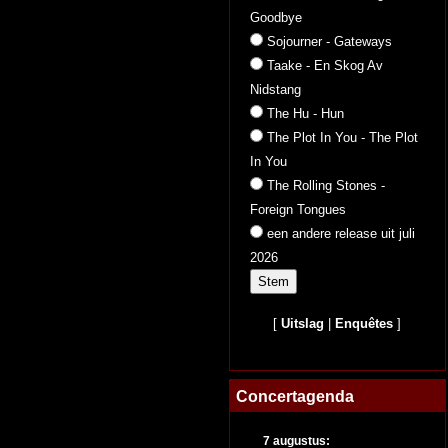
Goodbye
Sojourner - Gateways
Taake - En Skog Av
Nidstang
The Hu - Hun
The Plot In You - The Plot
In You
The Rolling Stones -
Foreign Tongues
een andere release uit juli
2026
[
Uitslag
|
Enquêtes
]
Concertagenda
7 augustus: