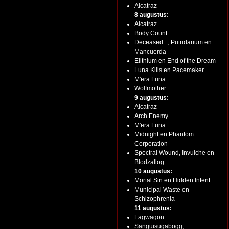
Alcatraz
8 augustus:
Alcatraz
Body Count
Deceased..., Putridarium en
Mancuerda
Elithium en End of the Dream
Luna Kills en Pacemaker
M'era Luna
Wolfmother
9 augustus:
Alcatraz
Arch Enemy
M'era Luna
Midnight en Phantom
Corporation
Spectral Wound, Invulche en
Blodzallog
10 augustus:
Mortal Sin en Hidden Intent
Municipal Waste en
Schizophrenia
11 augustus:
Lagwagon
Sanguisugabogg,