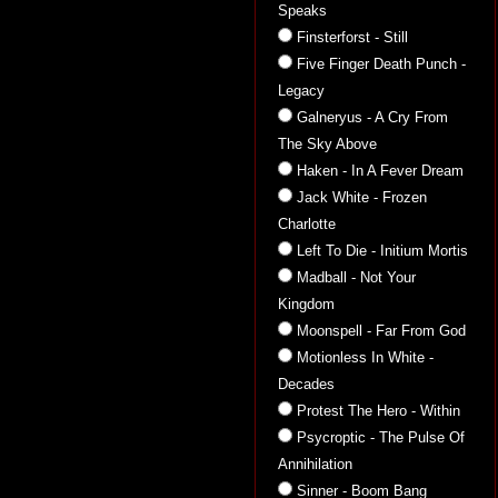
Speaks
Finsterforst - Still
Five Finger Death Punch -
Legacy
Galneryus - A Cry From
The Sky Above
Haken - In A Fever Dream
Jack White - Frozen
Charlotte
Left To Die - Initium Mortis
Madball - Not Your
Kingdom
Moonspell - Far From God
Motionless In White -
Decades
Protest The Hero - Within
Psycroptic - The Pulse Of
Annihilation
Sinner - Boom Bang