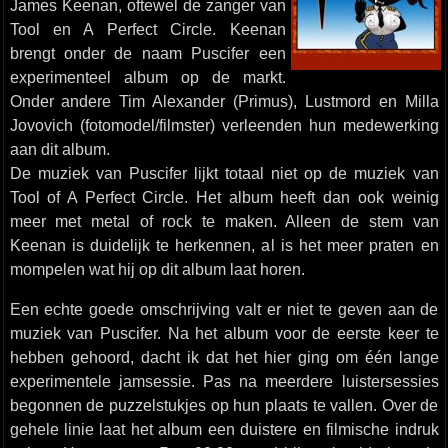
James Keenan, oftewel de zanger van
Tool en A Perfect Circle. Keenan
brengt onder de naam Puscifer een
experimenteel album op de markt.
Onder andere Tim Alexander (Primus), Lustmord en Milla
Jovovich (fotomodel/filmster) verleenden hun medewerking
aan dit album.
De muziek van Puscifer lijkt totaal niet op de muziek van
Tool of A Perfect Circle. Het album heeft dan ook weinig
meer met metal of rock te maken. Alleen de stem van
Keenan is duidelijk te herkennen, al is het meer praten en
mompelen wat hij op dit album laat horen.
Een echte goede omschrijving valt er niet te geven aan de
muziek van Puscifer. Na het album voor de eerste keer te
hebben gehoord, dacht ik dat het hier ging om één lange
experimentele jamsessie. Pas na meerdere luistersessies
begonnen de puzzelstukjes op hun plaats te vallen. Over de
gehele linie laat het album een duistere en filmische indruk