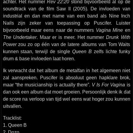
achter. Het nummer
Rev 22:20
stond bijvoorbeeld al op de
soundtrack van de film Saw II (2005). De invloeden van
industrial en dan met name van een band als Nine Inch
Nails zijn zeker van toepassing op Puscifer. Luister
bijvoorbeeld maar eens naar de nummers
Vagina Mine
en
The Undertaker
. Maar er is meer. Het nummer
Drunk With
Power
zou zo op één van de latere albums van Tom Waits
kunnen staan, terwijl de single
Queen B
zelfs lichte funky
drum & base invloeden laat horen.
Ik verwacht dat het album de metalfan in het algemeen niet
zal aanspreken. Puscifer is absoluut geen hapklare brok,
maar “the musicianship is actually there”.
V Is For Vagina
is
dan ook een album dat moet groeien. Persoonlijk denk ik dat
de score na verloop van tijd wel eens wat hoger zou kunnen
uitvallen.
Tracklist:
1. Queen B
2. Dozo