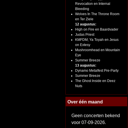
Revocation en Internal
Bleeding
Wolves In The Throne Room
en Ter Ziele
12 augustus:
High on Fire en Baardvader
Judas Priest
KMFDM, Ya Toyah en Jesus
on Extesy
Mushroomhead en Mountain
Eye
Summer Breeze
13 augustus:
Dynamo Metalfest Pre-Party
Summer Breeze
The Ghost Inside en Deez
Nuts
Over één maand
Geen concerten bekend
voor 07-09-2026.