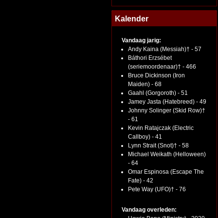
Kalender
Vandaag jarig:
Andy Kaina (Messiah)† - 57
Báthori Erzsébet
(seriemoordenaar)† - 466
Bruce Dickinson (Iron
Maiden) - 68
Gaahl (Gorgoroth) - 51
Jamey Jasta (Hatebreed) - 49
Johnny Solinger (Skid Row)†
- 61
Kevin Ratajczak (Electric
Callboy) - 41
Lynn Strait (Snot)† - 58
Michael Weikath (Helloween)
- 64
Omar Espinosa (Escape The
Fate) - 42
Pete Way (UFO)† - 76
Vandaag overleden: