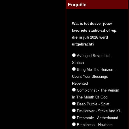
Enquête
Wat is tot dusver jouw
favoriete studio-cd of -ep,
die in juli 2026 werd
uitgebracht?
Avenged Sevenfold -
Statica
Bring Me The Horizon -
Count Your Blessings
Repented
Combichrist - The Venom
In The Mouth Of God
Deep Purple - Splat!
Devildriver - Strike And Kill
Dreamtale - Aetherbound
Emptiness - Nowhere