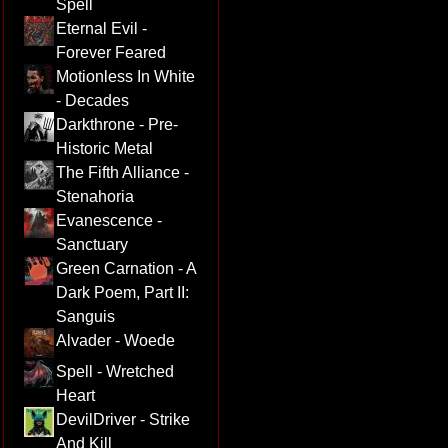
Spell
Eternal Evil -
Forever Feared
Motionless In White
- Decades
Darkthrone - Pre-
Historic Metal
The Fifth Alliance -
Stenahoria
Evanescence -
Sanctuary
Green Carnation - A
Dark Poem, Part II:
Sanguis
Alvader - Woede
Spell - Wretched
Heart
DevilDriver - Strike
And Kill