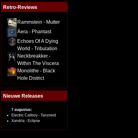
Retro-Reviews
Rammstein - Mutter
Äera - Phantast
Echoes Of A Dying
World - Tribulation
Neckbreakker -
Within The Viscera
Monolithe - Black
Hole District
Nieuwe Releases
7 augustus:
Electric Callboy - Tanzneid
Xandria - Eclipse