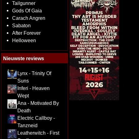
Tailgunner
Gods Of Gaia
Carach Angren
Sabaton
After Forever
Helloween
Nieuwste reviews
Lynx - Trinity Of
Suns
Inferi - Heaven
Wept
Ana - Motivated By
Death
Electric Callboy -
Tanzneid
Leatherwitch - First