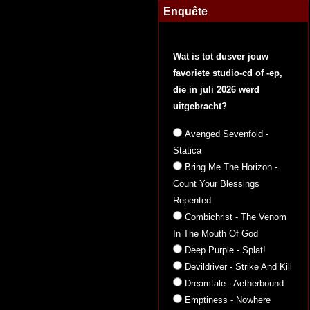
Enquête
Wat is tot dusver jouw
favoriete studio-cd of -ep,
die in juli 2026 werd
uitgebracht?
Avenged Sevenfold -
Statica
Bring Me The Horizon -
Count Your Blessings
Repented
Combichrist - The Venom
In The Mouth Of God
Deep Purple - Splat!
Devildriver - Strike And Kill
Dreamtale - Aetherbound
Emptiness - Nowhere