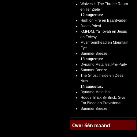
Wolves In The Throne Room
en Ter Ziele
12 augustus:
High on Fire en Baardvader
Judas Priest
KMFDM, Ya Toyah en Jesus
on Extesy
Mushroomhead en Mountain
Eye
Summer Breeze
13 augustus:
Dynamo Metalfest Pre-Party
Summer Breeze
The Ghost Inside en Deez
Nuts
14 augustus:
Dynamo Metalfest
Hoods, Brick By Brick, Give
Em Blood en Provisional
Summer Breeze
Over één maand