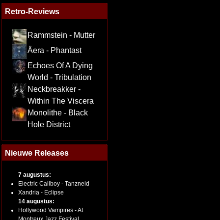
Retro-Reviews
Rammstein - Mutter
Äera - Phantast
Echoes Of A Dying
World - Tribulation
Neckbreakker -
Within The Viscera
Monolithe - Black
Hole District
Nieuwe Releases
7 augustus:
Electric Callboy - Tanzneid
Xandria - Eclipse
14 augustus:
Hollywood Vampires - At
Montreux Jazz Festival