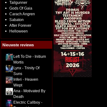
Tailgunner
Gods Of Gaia
Carach Angren
Sabaton
After Forever
Helloween
Nieuwste reviews
Left To Die - Initium
Mortis
Lynx - Trinity Of
Suns
Inferi - Heaven
Wept
Ana - Motivated By
Death
Electric Callboy -