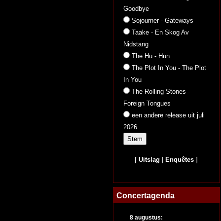
Goodbye
Sojourner - Gateways
Taake - En Skog Av
Nidstang
The Hu - Hun
The Plot In You - The Plot
In You
The Rolling Stones -
Foreign Tongues
een andere release uit juli
2026
[
Uitslag
|
Enquêtes
]
Concertagenda
8 augustus: