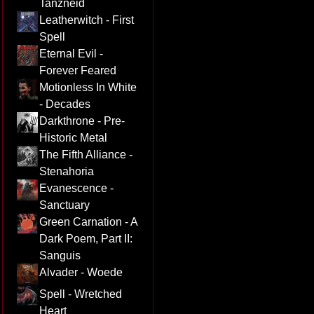
Tanzneid
Leatherwitch - First
Spell
Eternal Evil -
Forever Feared
Motionless In White
- Decades
Darkthrone - Pre-
Historic Metal
The Fifth Alliance -
Stenahoria
Evanescence -
Sanctuary
Green Carnation - A
Dark Poem, Part II:
Sanguis
Alvader - Woede
Spell - Wretched
Heart