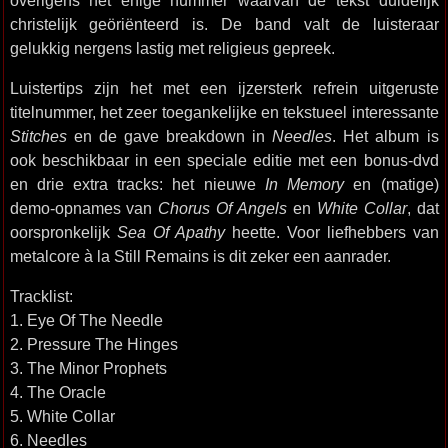
overigens het enige nummer waarvan de tekst duidelijk
christelijk geöriënteerd is. De band valt de luisteraar
gelukkig nergens lastig met religieus gepreek.
Luistertips zijn het met een ijzersterk refrein uitgeruste
titelnummer, het zeer toegankelijke en tekstueel interessante
Stitches
en de gave breakdown in
Needles
. Het album is
ook beschikbaar in een speciale editie met een bonus-dvd
en drie extra tracks: het nieuwe
In Memory
en (matige)
demo-opnames van
Chorus Of Angels
en
White Collar
, dat
oorspronkelijk
Sea Of Apathy
heette. Voor liefhebbers van
metalcore à la Still Remains is dit zeker een aanrader.
Tracklist:
1. Eye Of The Needle
2. Pressure The Hinges
3. The Minor Prophets
4. The Oracle
5. White Collar
6. Needles