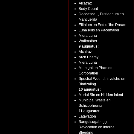
Alcatraz
Body Count
Deceased..., Putridarium en
Mancuerda
Elithium en End of the Dream
Luna Kills en Pacemaker
M'era Luna
Wolfmother
9 augustus:
Alcatraz
Arch Enemy
M'era Luna
Midnight en Phantom
Corporation
Spectral Wound, Invulche en
Blodzallog
10 augustus:
Mortal Sin en Hidden Intent
Municipal Waste en
Schizophrenia
11 augustus:
Lagwagon
Sanguisugabogg,
Revocation en Internal
Bleeding