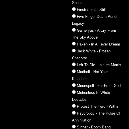
Speaks
Finsterforst - Still
Five Finger Death Punch -
Legacy
Galneryus - A Cry From
The Sky Above
Haken - In A Fever Dream
Jack White - Frozen
Charlotte
Left To Die - Initium Mortis
Madball - Not Your
Kingdom
Moonspell - Far From God
Motionless In White -
Decades
Protest The Hero - Within
Psycroptic - The Pulse Of
Annihilation
Sinner - Boom Bang