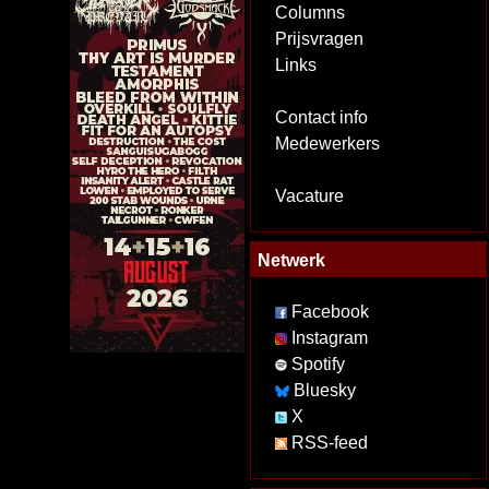
Columns
Prijsvragen
Links
Contact info
Medewerkers
Vacature
Netwerk
Facebook
Instagram
Spotify
Bluesky
X
RSS-feed