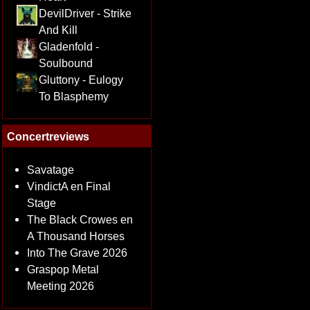
DevilDriver - Strike
And Kill
Gladenfold -
Soulbound
Gluttony - Eulogy
To Blasphemy
Concertreviews
Savatage
VindictA en Final
Stage
The Black Crowes en
A Thousand Horses
Into The Grave 2026
Graspop Metal
Meeting 2026