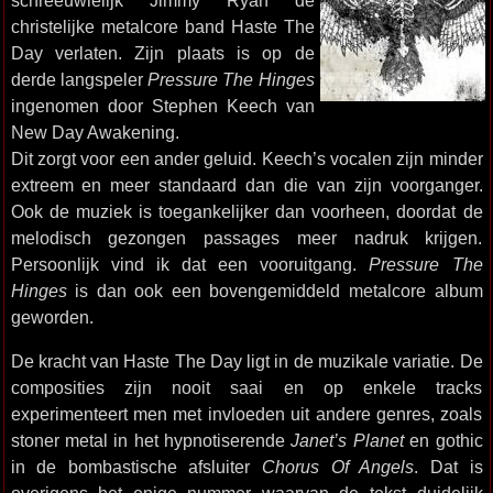
schreeuwlelijk Jimmy Ryan de
christelijke metalcore band Haste The
Day verlaten. Zijn plaats is op de
derde langspeler
Pressure The Hinges
ingenomen door Stephen Keech van
New Day Awakening.
Dit zorgt voor een ander geluid. Keech’s vocalen zijn minder
extreem en meer standaard dan die van zijn voorganger.
Ook de muziek is toegankelijker dan voorheen, doordat de
melodisch gezongen passages meer nadruk krijgen.
Persoonlijk vind ik dat een vooruitgang.
Pressure The
Hinges
is dan ook een bovengemiddeld metalcore album
geworden.
De kracht van Haste The Day ligt in de muzikale variatie. De
composities zijn nooit saai en op enkele tracks
experimenteert men met invloeden uit andere genres, zoals
stoner metal in het hypnotiserende
Janet’s Planet
en gothic
in de bombastische afsluiter
Chorus Of Angels
. Dat is