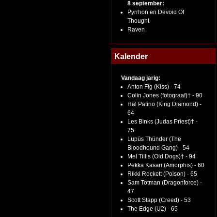
8 september:
Pyrrhon en Devoid Of
Thought
Raven
Kalender
Vandaag jarig:
Anton Fig (Kiss) - 74
Colin Jones (fotograaf)† - 90
Hal Patino (King Diamond) -
64
Les Binks (Judas Priest)† -
75
Lüpüs Thünder (The
Bloodhound Gang) - 54
Mel Tillis (Old Dogs)† - 94
Pekka Kasari (Amorphis) - 60
Rikki Rockett (Poison) - 65
Sam Totman (Dragonforce) -
47
Scott Stapp (Creed) - 53
The Edge (U2) - 65