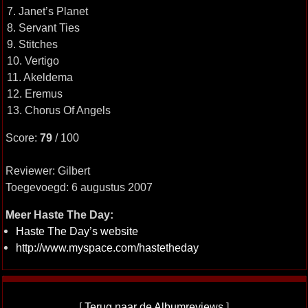
7. Janet’s Planet
8. Servant Ties
9. Stitches
10. Vertigo
11. Akeldema
12. Eremus
13. Chorus Of Angels
Score:
79
/ 100
Reviewer: Gilbert
Toegevoegd: 6 augustus 2007
Meer Haste The Day:
Haste The Day’s website
http://www.myspace.com/hastetheday
[
Terug naar de Albumreviews
]