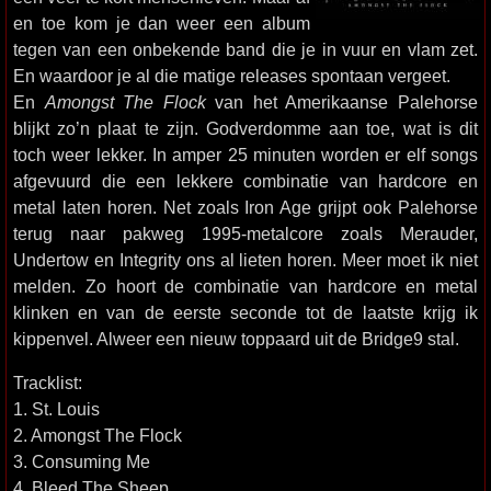
en toe kom je dan weer een album
tegen van een onbekende band die je in vuur en vlam zet.
En waardoor je al die matige releases spontaan vergeet.
En
Amongst The Flock
van het Amerikaanse Palehorse
blijkt zo’n plaat te zijn. Godverdomme aan toe, wat is dit
toch weer lekker. In amper 25 minuten worden er elf songs
afgevuurd die een lekkere combinatie van hardcore en
metal laten horen. Net zoals Iron Age grijpt ook Palehorse
terug naar pakweg 1995-metalcore zoals Merauder,
Undertow en Integrity ons al lieten horen. Meer moet ik niet
melden. Zo hoort de combinatie van hardcore en metal
klinken en van de eerste seconde tot de laatste krijg ik
kippenvel. Alweer een nieuw toppaard uit de Bridge9 stal.
Tracklist:
1. St. Louis
2. Amongst The Flock
3. Consuming Me
4. Bleed The Sheep