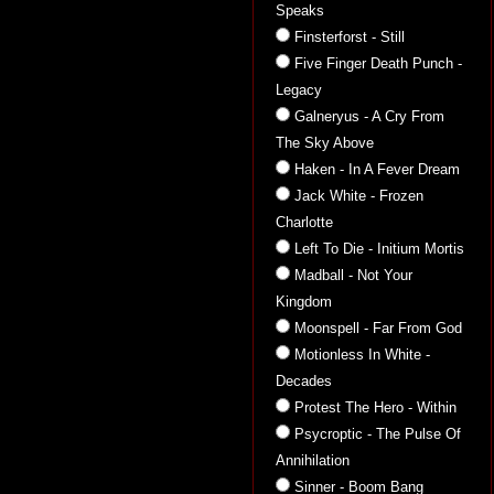
Speaks
Finsterforst - Still
Five Finger Death Punch -
Legacy
Galneryus - A Cry From
The Sky Above
Haken - In A Fever Dream
Jack White - Frozen
Charlotte
Left To Die - Initium Mortis
Madball - Not Your
Kingdom
Moonspell - Far From God
Motionless In White -
Decades
Protest The Hero - Within
Psycroptic - The Pulse Of
Annihilation
Sinner - Boom Bang