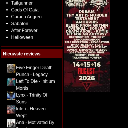
Tailgunner
Gods Of Gaia
Carach Angren
Sabaton
After Forever
Helloween
Nieuwste reviews
Five Finger Death
Punch - Legacy
Left To Die - Initium
Mortis
Lynx - Trinity Of
Suns
Inferi - Heaven
Wept
Ana - Motivated By