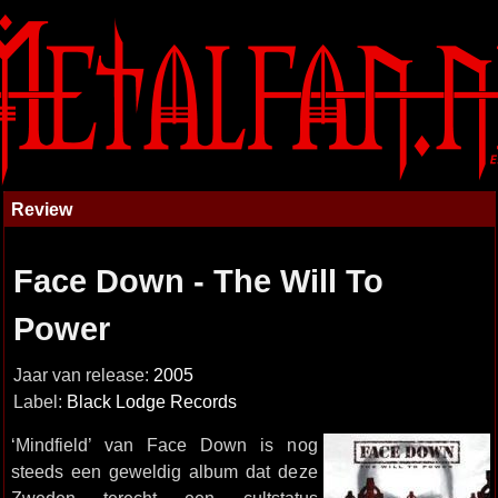
Review
Face Down - The Will To
Power
Jaar van release:
2005
Label:
Black Lodge Records
‘Mindfield’ van Face Down is nog
steeds een geweldig album dat deze