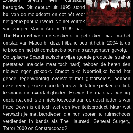
Zweden terecht een cultstatus
bezorgde. Dit debuut uit 1995 stond
bol van de melodeath en dat nét voor
het genre populair werd. Na het vertrek
van zanger Marco Aro in 1999 naar
The Haunted
werd de stekker er uitgetrokken, maar na het
ontslag van Marco bij deze hitband begint het in 2004 terug
te broeien met dit comeback-album als aangenaam gevolg.
Op typische Scandinavische wijze (goede productie, strakke
prestaties, melodie maar toch hard) hebben de heren tien
nieuwelingen gekookt. Omdat elke Noordelijke band het
geheel tegenwoordig overstelpt met gitaarsolo’s, hebben
deze heren gekozen om de ‘groove’ te laten spreken en flink
te snoeien in overdadigheden. Hoewel het materiaal weinig
opzienbarend is en niets toevoegt aan de geschiedenis van
Face Down is dit toch wel een kwaliteitsproduct. Maar wat
verwacht je met bandleden die hun sporen al ruimschoots
verdienden in bands als The Haunted, General Surgery,
Terror 2000 en Construcdead?