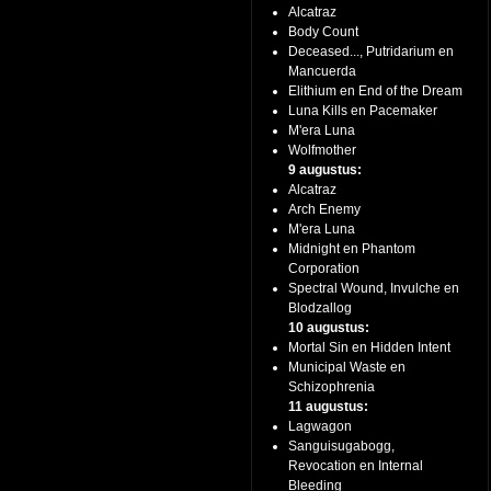
Alcatraz
Body Count
Deceased..., Putridarium en
Mancuerda
Elithium en End of the Dream
Luna Kills en Pacemaker
M'era Luna
Wolfmother
9 augustus:
Alcatraz
Arch Enemy
M'era Luna
Midnight en Phantom
Corporation
Spectral Wound, Invulche en
Blodzallog
10 augustus:
Mortal Sin en Hidden Intent
Municipal Waste en
Schizophrenia
11 augustus:
Lagwagon
Sanguisugabogg,
Revocation en Internal
Bleeding