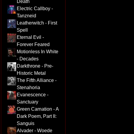
Death
Electric Callboy -
Tanzneid
Leatherwitch - First
Spell
Eternal Evil -
Forever Feared
Motionless In White
- Decades
Darkthrone - Pre-
Historic Metal
The Fifth Alliance -
Stenahoria
Evanescence -
Sanctuary
Green Carnation - A
Dark Poem, Part II:
Sanguis
Alvader - Woede