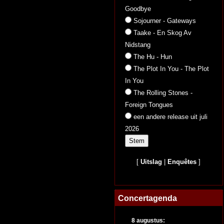
Goodbye
Sojourner - Gateways
Taake - En Skog Av
Nidstang
The Hu - Hun
The Plot In You - The Plot
In You
The Rolling Stones -
Foreign Tongues
een andere release uit juli
2026
[
Uitslag
|
Enquêtes
]
Concertagenda
8 augustus: