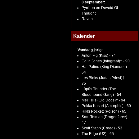
8 september:
Pyrrhon en Devoid Of
Thought
Raven
Kalender
Vandaag jarig:
Anton Fig (Kiss) - 74
Colin Jones (fotograaf)† - 90
Hal Patino (King Diamond) -
64
Les Binks (Judas Priest)† -
75
Lüpüs Thünder (The
Bloodhound Gang) - 54
Mel Tillis (Old Dogs)† - 94
Pekka Kasari (Amorphis) - 60
Rikki Rockett (Poison) - 65
Sam Totman (Dragonforce) -
47
Scott Stapp (Creed) - 53
The Edge (U2) - 65