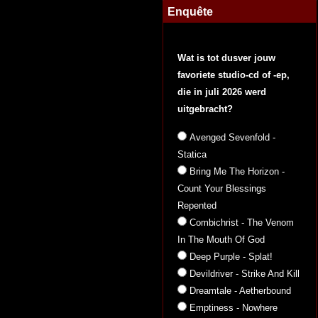
Enquête
Wat is tot dusver jouw
favoriete studio-cd of -ep,
die in juli 2026 werd
uitgebracht?
Avenged Sevenfold -
Statica
Bring Me The Horizon -
Count Your Blessings
Repented
Combichrist - The Venom
In The Mouth Of God
Deep Purple - Splat!
Devildriver - Strike And Kill
Dreamtale - Aetherbound
Emptiness - Nowhere