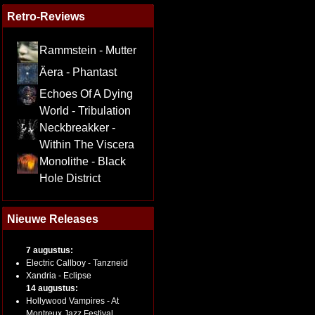
Retro-Reviews
Rammstein - Mutter
Äera - Phantast
Echoes Of A Dying
World - Tribulation
Neckbreakker -
Within The Viscera
Monolithe - Black
Hole District
Nieuwe Releases
7 augustus:
Electric Callboy - Tanzneid
Xandria - Eclipse
14 augustus:
Hollywood Vampires - At
Montreux Jazz Festival