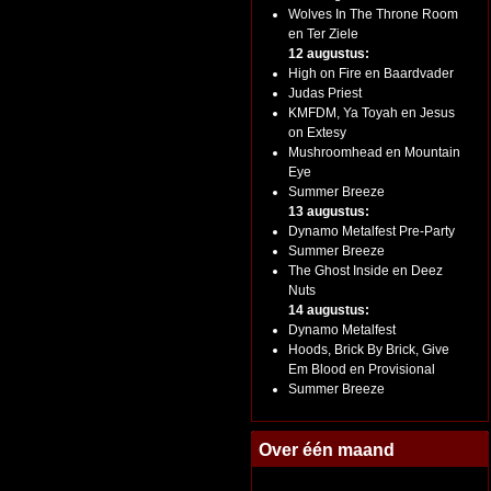
Wolves In The Throne Room
en Ter Ziele
12 augustus:
High on Fire en Baardvader
Judas Priest
KMFDM, Ya Toyah en Jesus
on Extesy
Mushroomhead en Mountain
Eye
Summer Breeze
13 augustus:
Dynamo Metalfest Pre-Party
Summer Breeze
The Ghost Inside en Deez
Nuts
14 augustus:
Dynamo Metalfest
Hoods, Brick By Brick, Give
Em Blood en Provisional
Summer Breeze
Over één maand