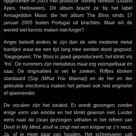
opgenomen in 2003 met producer Tommy Newton (Guano
Apes, Helloween). Dit album bracht ze bij het label
Armageddon Music die het album The Bliss sinds 17
januari 2005 buiten Portugal uit brachten. Maar wil de
wereld wel kennis maken met Anger?
Anger belooft anders te zijn dan de vele moderne metal
bandjes waar we een tijd lang mee werden dood gegooid.
Toegegeven; The Bliss is goed geproduceerd, het klinkt vrij
‘fris’. De nummers zijn melodieus maar erg voorspelbaar en
saai. De originaliteit is ver te zoeken. Riffjes klinken
standaard (
Say (What You Wanna)
) en de her en der
gebruikte electronica maken het geheel ook niet origineler
of spannender.
De vocalen zijn het zwakst. Er wordt gezongen zonder
enige vorm van emotie en het klinkt gewoon niet. Luister
eens naar de clean gezongen uithalen in het refrein van
Devil In My Mind
, alsof ie zingt met een knijper op z’n neus.
Ja, of je moet daar van houden. Het schreeuwen valt