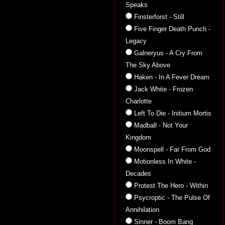
Speaks
Finsterforst - Still
Five Finger Death Punch -
Legacy
Galneryus - A Cry From
The Sky Above
Haken - In A Fever Dream
Jack White - Frozen
Charlotte
Left To Die - Initium Mortis
Madball - Not Your
Kingdom
Moonspell - Far From God
Motionless In White -
Decades
Protest The Hero - Within
Psycroptic - The Pulse Of
Annihilation
Sinner - Boom Bang