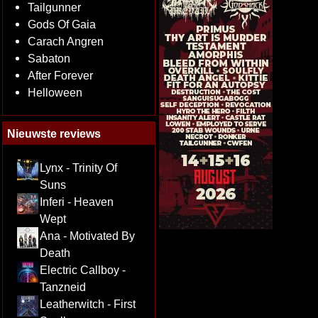
Tailgunner
Gods Of Gaia
Carach Angren
Sabaton
After Forever
Helloween
Nieuwste reviews
Lynx - Trinity Of
Suns
Inferi - Heaven
Wept
Ana - Motivated By
Death
Electric Callboy -
Tanzneid
Leatherwitch - First