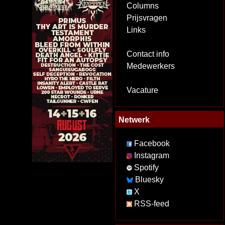
Columns
Prijsvragen
Links
Contact info
Medewerkers
Vacature
Netwerk
Facebook
Instagram
Spotify
Bluesky
X
RSS-feed