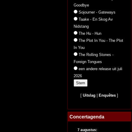
Goodbye
Sojourner - Gateways
Taake - En Skog Av
Nidstang
The Hu - Hun
The Plot In You - The Plot
In You
The Rolling Stones -
Foreign Tongues
een andere release uit juli
2026
[
Uitslag
|
Enquêtes
]
Concertagenda
7 augustus: