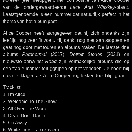
Forever
(een heropgenomen compositie van Alice Cooper
van de ondergewaardeerde
Lace And Whiskey
-plaat).
Laatstgenoemde is een nummer dat natuurlijk perfect in het
thema van het album past.
Alice Cooper heeft aangegeven dat hij zich ondanks zijn
leeftijd nog zeer fit voelt. Hij denkt nog niet aan stoppen en
gaat nog door met touren en albums maken. De laatste drie
albums
Paranormal
(2017),
Detroit Stories
(2021) en
nieuwste aanwinst
Road
zijn vermakelijke albums die op
een fraaie manier teruggrijpen op het verleden. Je hoort mij
dus niet klagen als Alice Cooper nog lekker door blijft gaan.
Tracklist:
1. I'm Alice
2. Welcome To The Show
3. All Over The World
4. Dead Don't Dance
5. Go Away
6. White Line Frankenstein