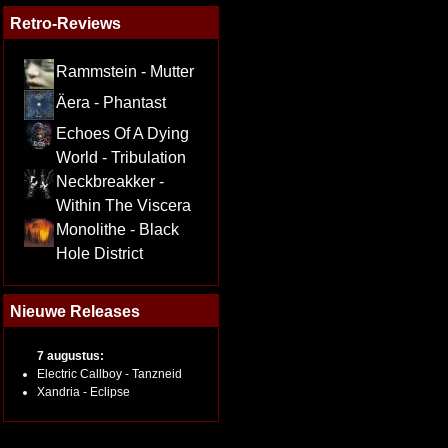
Retro-Reviews
Rammstein - Mutter
Äera - Phantast
Echoes Of A Dying
World - Tribulation
Neckbreakker -
Within The Viscera
Monolithe - Black
Hole District
Nieuwe Releases
7 augustus:
Electric Callboy - Tanzneid
Xandria - Eclipse