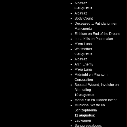
Alcatraz
8 augustus:
Alcatraz
Body Count
Deceased..., Putridarium en
Mancuerda
Elithium en End of the Dream
Luna Kills en Pacemaker
M'era Luna
Wolfmother
9 augustus:
Alcatraz
Arch Enemy
M'era Luna
Midnight en Phantom
Corporation
Spectral Wound, Invulche en
Blodzallog
10 augustus:
Mortal Sin en Hidden Intent
Municipal Waste en
Schizophrenia
11 augustus:
Lagwagon
Sanguisugabogg,