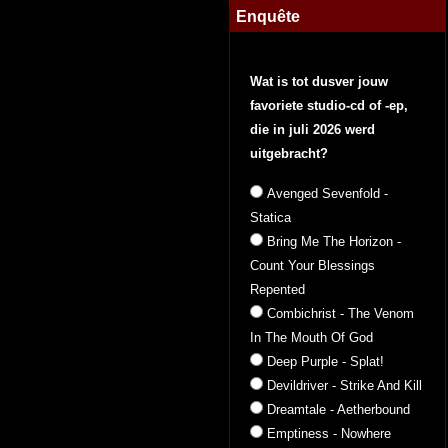
Enquête
Wat is tot dusver jouw
favoriete studio-cd of -ep,
die in juli 2026 werd
uitgebracht?
Avenged Sevenfold -
Statica
Bring Me The Horizon -
Count Your Blessings
Repented
Combichrist - The Venom
In The Mouth Of God
Deep Purple - Splat!
Devildriver - Strike And Kill
Dreamtale - Aetherbound
Emptiness - Nowhere