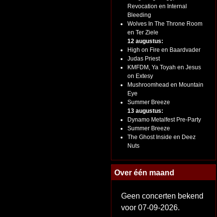
Revocation en Internal
Bleeding
Wolves In The Throne Room
en Ter Ziele
12 augustus:
High on Fire en Baardvader
Judas Priest
KMFDM, Ya Toyah en Jesus
on Extesy
Mushroomhead en Mountain
Eye
Summer Breeze
13 augustus:
Dynamo Metalfest Pre-Party
Summer Breeze
The Ghost Inside en Deez
Nuts
Over één maand
Geen concerten bekend
voor 07-09-2026.