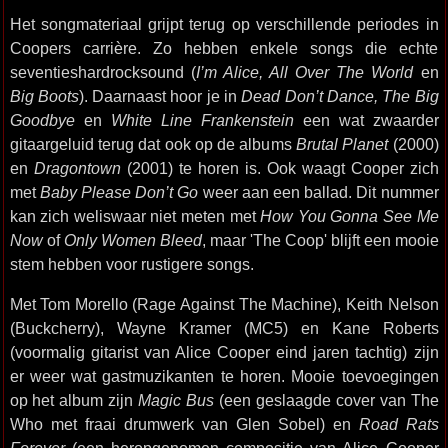
Het songmateriaal grijpt terug op verschillende periodes in
Coopers carrière. Zo hebben enkele songs die echte
seventieshardrocksound (
I’m Alice, All Over The World
en
Big Boots
). Daarnaast hoor je in
Dead Don’t Dance, The Big
Goodbye
en
White Line Frankenstein
een wat zwaarder
gitaargeluid terug dat ook op de albums
Brutal Planet
(2000)
en
Dragontown
(2001) te horen is. Ook waagt Cooper zich
met
Baby Please Don’t Go
weer aan een ballad. Dit nummer
kan zich weliswaar niet meten met
How You Gonna See Me
Now
of
Only Women Bleed
, maar 'The Coop' blijft een mooie
stem hebben voor rustigere songs.
Met Tom Morello (Rage Against The Machine), Keith Nelson
(Buckcherry), Wayne Kramer (MC5) en Kane Roberts
(voormalig gitarist van Alice Cooper eind jaren tachtig) zijn
er weer wat gastmuzikanten te horen. Mooie toevoegingen
op het album zijn
Magic Bus
(een geslaagde cover van The
Who met fraai drumwerk van Glen Sobel) en
Road Rats