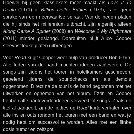
Hoewel hij geen klassiekers meer maakt als
Love It To
Death
(1971) of
Billion Dollar Babies
(1973), is er geen
sprake van een neerwaartse spiraal. Van de negen platen
die hij sinds het millennium uitbracht, zijn eigenlijk alleen
Along Came A Spider
(2008) en
Welcome 2 My Nightmare
(2011) minder geslaagd. Daarbuiten blijft Alice Cooper
steevast leuke platen uitbrengen.
Voor
Road
krijgt Cooper weer hulp van producer Bob Ezrin.
Alle leden van de band mochten ideeën aanleveren. De
songs zijn tijdens het touren in hotelkamers geschreven,
geoefend tijdens de soundchecks en als demo’s
opgenomen. Direct na de tour is de band begonnen met het
uitwerken en opnemen van het album. Ezrin en Cooper
hebben alle aanleverde ideeën verwerkt tot songs. Zoals de
titel al aangeeft, zijn de liedjes op
Road
korte verhalen over
alle ins en outs rondom het touren met een band en wat je
nodig hebt om succesvol te worden. Alles met een flinke
dosis humor en zelfspot.