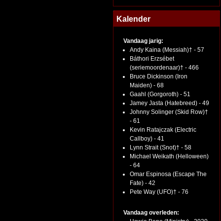
Kalender
Vandaag jarig:
Andy Kaina (Messiah)† - 57
Báthori Erzsébet
(seriemoordenaar)† - 466
Bruce Dickinson (Iron
Maiden) - 68
Gaahl (Gorgoroth) - 51
Jamey Jasta (Hatebreed) - 49
Johnny Solinger (Skid Row)†
- 61
Kevin Ratajczak (Electric
Callboy) - 41
Lynn Strait (Snot)† - 58
Michael Weikath (Helloween)
- 64
Omar Espinosa (Escape The
Fate) - 42
Pete Way (UFO)† - 76
Vandaag overleden: