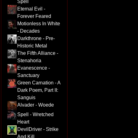
Spell
Eternal Evil -
Forever Feared
Motionless In White
- Decades
Darkthrone - Pre-
Historic Metal
The Fifth Alliance -
Stenahoria
Evanescence -
Sanctuary
Green Carnation - A
Dark Poem, Part II:
Sanguis
Alvader - Woede
Spell - Wretched
Heart
DevilDriver - Strike
And Kill