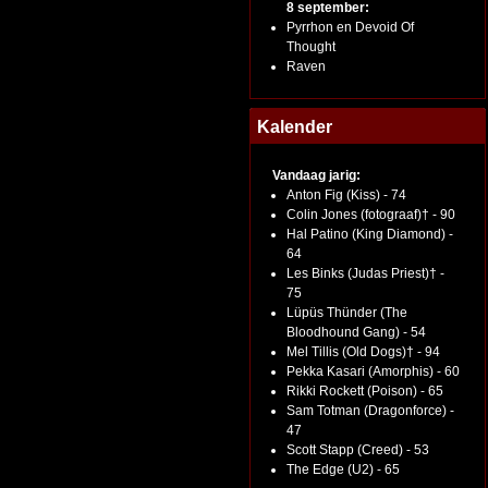
8 september:
Pyrrhon en Devoid Of
Thought
Raven
Kalender
Vandaag jarig:
Anton Fig (Kiss) - 74
Colin Jones (fotograaf)† - 90
Hal Patino (King Diamond) -
64
Les Binks (Judas Priest)† -
75
Lüpüs Thünder (The
Bloodhound Gang) - 54
Mel Tillis (Old Dogs)† - 94
Pekka Kasari (Amorphis) - 60
Rikki Rockett (Poison) - 65
Sam Totman (Dragonforce) -
47
Scott Stapp (Creed) - 53
The Edge (U2) - 65