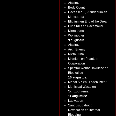
Alcatraz
Body Count
Deceased..., Putridarium en
Mancuerda
Elithium en End of the Dream
Luna Kills en Pacemaker
M'era Luna
Wolfmother
9 augustus:
Alcatraz
Arch Enemy
M'era Luna
Midnight en Phantom
Corporation
Spectral Wound, Invulche en
Blodzallog
10 augustus:
Mortal Sin en Hidden Intent
Municipal Waste en
Schizophrenia
11 augustus:
Lagwagon
Sanguisugabogg,
Revocation en Internal
Bleeding