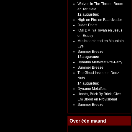
Wolves In The Throne Room
en Ter Ziele
12 augustus:
High on Fire en Baardvader
Judas Priest
KMFDM, Ya Toyah en Jesus
on Extesy
Mushroomhead en Mountain
Eye
Summer Breeze
13 augustus:
Dynamo Metalfest Pre-Party
Summer Breeze
The Ghost Inside en Deez
Nuts
14 augustus:
Dynamo Metalfest
Hoods, Brick By Brick, Give
Em Blood en Provisional
Summer Breeze
Over één maand