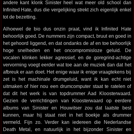
andere kant klonk Sinister heel wat meer old school dan
Infinited Hate, dus die vergelijking strekt zich eigenlijk enkel
tot de bezetting.
Alhoewel de bio dus onzin praat, vind ik Infinited Hate
behoorlijk goed. De nummers zijn compact, bruut en goed in
het gehoord liggend, en dat ondanks de af en toe behoorlijk
hoge snelheden en het oncompromisloze geluid. De
vocalen klinken lekker agressief, en de goregrind-achtige
vervorming voegt eerder wat toe aan de muziek dan dat het
afbreuk er aan doet. Het enige waar ik enige vraagtekens bij
zet is het machinale drumgeluid, want ik kan echt niet
uitmaken of hier nou een drumcomputer staat te ratelen of
dat dit het werk is van topdrummer Aad Kloosterwaard.
Gezien de verrichtingen van Kloosterwaard op eerdere
albums van Sinister en Houwitser zou dat laatste best
kunnen, maar hij staat niet in het boekje als drummer
vermeld. Fijn zo. Verder kan iedereen die Nederlandse
Death Metal, en natuurlijk in het bijzonder Sinister en