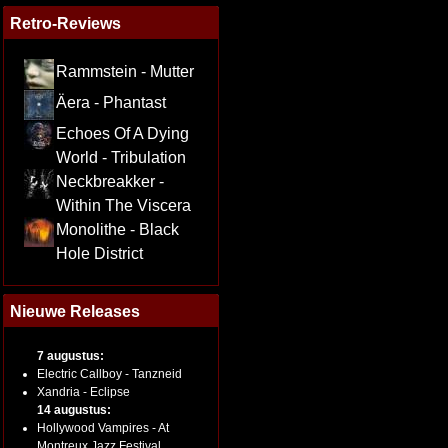
Retro-Reviews
Rammstein - Mutter
Äera - Phantast
Echoes Of A Dying
World - Tribulation
Neckbreakker -
Within The Viscera
Monolithe - Black
Hole District
Nieuwe Releases
7 augustus:
Electric Callboy - Tanzneid
Xandria - Eclipse
14 augustus:
Hollywood Vampires - At
Montreux Jazz Festival