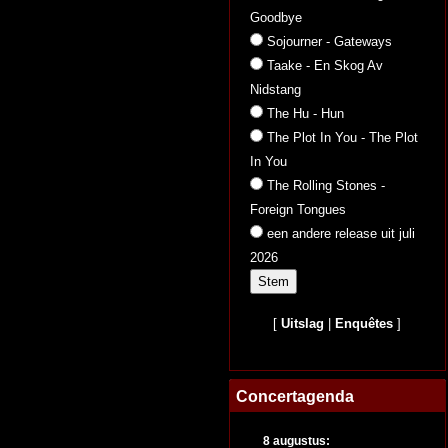
Goodbye
Sojourner - Gateways
Taake - En Skog Av
Nidstang
The Hu - Hun
The Plot In You - The Plot
In You
The Rolling Stones -
Foreign Tongues
een andere release uit juli
2026
[
Uitslag
|
Enquêtes
]
Concertagenda
8 augustus: