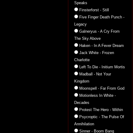
Speaks
Finsterforst - Still
Five Finger Death Punch -
Legacy
Galneryus - A Cry From
The Sky Above
Haken - In A Fever Dream
Jack White - Frozen
Charlotte
Left To Die - Initium Mortis
Madball - Not Your
Kingdom
Moonspell - Far From God
Motionless In White -
Decades
Protest The Hero - Within
Psycroptic - The Pulse Of
Annihilation
Sinner - Boom Bang