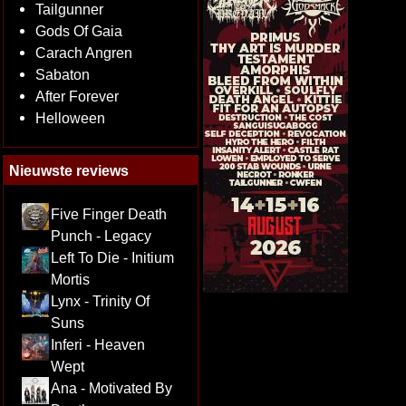
Tailgunner
Gods Of Gaia
Carach Angren
Sabaton
After Forever
Helloween
Nieuwste reviews
Five Finger Death
Punch - Legacy
Left To Die - Initium
Mortis
Lynx - Trinity Of
Suns
Inferi - Heaven
Wept
Ana - Motivated By