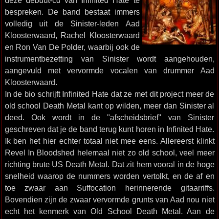
deze debuut-cd van Infinited Hate te
bespreken. De band bestaat immers
volledig uit de Sinister-leden Aad
Kloosterwaard, Rachel Kloosterwaard
en Ron Van De Polder, waarbij ook de
instrumentbezetting van Sinister wordt aangehouden,
aangevuld met vervormde vocalen van drummer Aad
Kloosterwaard.
In de bio schrijft Infinited Hate dat ze met dit project meer de
old school Death Metal kant op wilden, meer dan Sinister al
deed. Ook wordt in de "afscheidsbrief" van Sinister
geschreven dat je de band terug kunt horen in Infinited Hate.
Ik ben het hier echter totaal niet mee eens. Allereerst klinkt
Revel In Bloodshed helemaal niet zo old school, veel meer
richting brute US Death Metal. Dat zit hem vooral in de hoge
snelheid waarop de nummers worden vertolkt, en de af en
toe zwaar aan Suffocation herinnerende gitaarriffs.
Bovendien zijn de zwaar vervormde grunts van Aad nou niet
echt het kenmerk van Old School Death Metal. Aan de