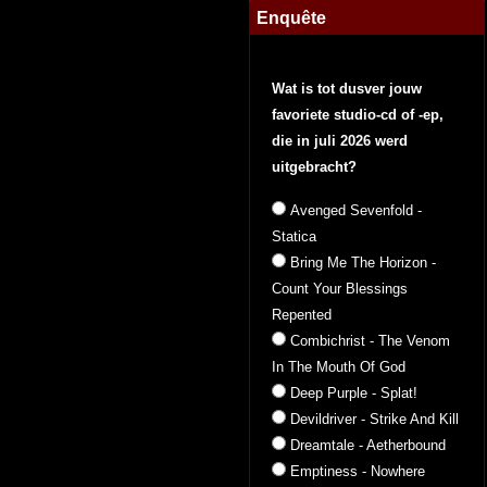
Enquête
Wat is tot dusver jouw
favoriete studio-cd of -ep,
die in juli 2026 werd
uitgebracht?
Avenged Sevenfold -
Statica
Bring Me The Horizon -
Count Your Blessings
Repented
Combichrist - The Venom
In The Mouth Of God
Deep Purple - Splat!
Devildriver - Strike And Kill
Dreamtale - Aetherbound
Emptiness - Nowhere