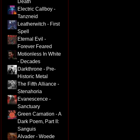
Death
Electric Callboy -
Tanzneid
Leatherwitch - First
Spell
Eternal Evil -
Forever Feared
Motionless In White
- Decades
Darkthrone - Pre-
Historic Metal
The Fifth Alliance -
Stenahoria
Evanescence -
Sanctuary
Green Carnation - A
Dark Poem, Part II:
Sanguis
Alvader - Woede