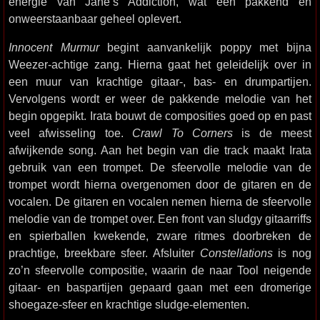
energie van Jane’s Addiction, wat een pakkend en
onweerstaanbaar geheel oplevert.
Innocent Murmur
begint aanvankelijk poppy met bijna
Weezer-achtige zang. Hierna gaat het geleidelijk over in
een muur van krachtige gitaar-, bas- en drumpartijen.
Vervolgens wordt er weer de pakkende melodie van het
begin opgepikt. Irata bouwt de composities goed op en past
veel afwisseling toe.
Crawl To Corners
is de meest
afwijkende song. Aan het begin van die track maakt Irata
gebruik van een trompet. De sfeervolle melodie van de
trompet wordt hierna overgenomen door de gitaren en de
vocalen. De gitaren en vocalen nemen hierna de sfeervolle
melodie van de trompet over. Een front van sludgy gitaarriffs
en spierballen kwekende, zware ritmes doorbreken de
prachtige, breekbare sfeer. Afsluiter
Constellations
is nog
zo’n sfeervolle compositie, waarin de naar Tool neigende
gitaar- en baspartijen gepaard gaan met een dromerige
shoegaze-sfeer en krachtige sludge-elementen.