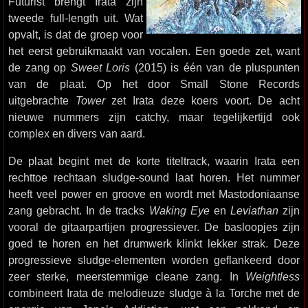
Futurist brengt Irata zijn
tweede full-length uit. Wat
opvalt, is dat de groep voor
het eerst gebruikmaakt van vocalen. Een goede zet, want
de zang op
Sweet Loris
(2015) is één van de pluspunten
van de plaat. Op het door Small Stone Records
uitgebrachte
Tower
zet Irata deze koers voort. De acht
nieuwe nummers zijn catchy, maar tegelijkertijd ook
complex en divers van aard.
De plaat begint met de korte titeltrack, waarin Irata een
rechttoe rechtaan sludge-sound laat horen. Het nummer
heeft veel power en groove en wordt met Mastodoniaanse
zang gebracht. In de tracks
Waking Eye
en
Leviathan
zijn
vooral de gitaarpartijen progressiever. De basloopjes zijn
goed te horen en het drumwerk klinkt lekker strak. Deze
progressieve sludge-elementen worden geflankeerd door
zeer sterke, meerstemmige cleane zang. In
Weightless
combineert Irata de melodieuze sludge à la Torche met de