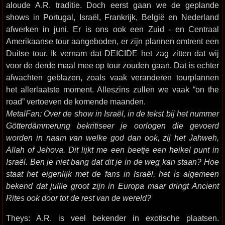
aloude A.R. traditie. Doch eerst gaan we de geplande
shows in Portugal, Israël, Frankrijk, België en Nederland
afwerken in juni. Er is ons ook een Zuid - en Centraal
Amerikaanse tour aangeboden, er zijn plannen omtrent een
Duitse tour. Ik vernam dat DEICIDE het zag zitten dat wij
voor de derde maal mee op tour zouden gaan. Dat is echter
afwachten geblazen, zoals vaak veranderen tourplannen
het allerlaatste moment. Alleszins zullen we vaak “on the
road” vertoeven de komende maanden.
MetalFan: Over de show in Israël, in de tekst bij het nummer
Götterdämmerung bekritiseer je oorlogen die gevoerd
worden in naam van welke god dan ook, zij het Jahweh,
Allah of Jehova. Dit lijkt me een beetje een heikel punt in
Israël. Ben je niet bang dat dit je in de weg kan staan? Hoe
staat het eigenlijk met de fans in Israël, het is algemeen
bekend dat jullie groot zijn in Europa maar dringt Ancient
Rites ook door tot de rest van de wereld?
Theys: A.R. is veel bekender in exotische plaatsen.