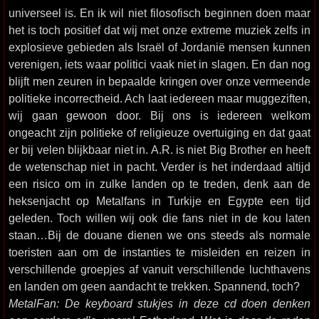
universeel is. En ik wil niet filosofisch beginnen doen maar
het is toch positief dat wij met onze extreme muziek zelfs in
explosieve gebieden als Israël of Jordanië mensen kunnen
verenigen, iets waar politici vaak niet in slagen. En dan nog
blijft men zeuren in bepaalde kringen over onze vermeende
politieke incorrectheid. Ach laat iedereen maar muggeziften,
wij gaan gewoon door. Bij ons is iedereen welkom
ongeacht zijn politieke of religieuze overtuiging en dat gaat
er bij velen blijkbaar niet in. A.R. is niet Big Brother en heeft
de wetenschap niet in pacht. Verder is het inderdaad altijd
een risico om in zulke landen op te treden, denk aan de
heksenjacht op Metalfans in Turkije en Egypte een tijd
geleden. Toch willen wij ook die fans niet in de kou laten
staan…Bij de douane dienen we ons steeds als normale
toeristen aan om de instanties te misleiden en reizen in
verschillende groepjes af vanuit verschillende luchthavens
en landen om geen aandacht te trekken. Spannend, toch?
MetalFan: De keyboard stukjes in deze cd doen denken