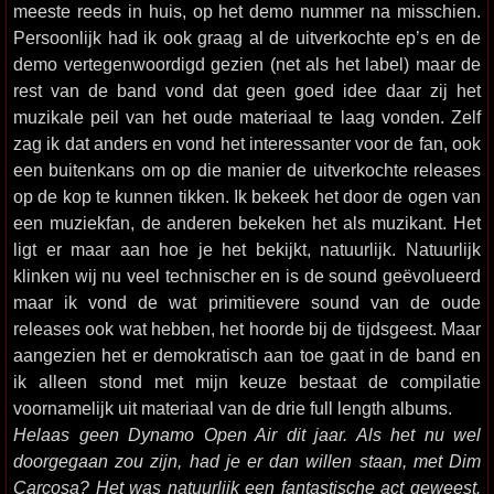
meeste reeds in huis, op het demo nummer na misschien.
Persoonlijk had ik ook graag al de uitverkochte ep’s en de
demo vertegenwoordigd gezien (net als het label) maar de
rest van de band vond dat geen goed idee daar zij het
muzikale peil van het oude materiaal te laag vonden. Zelf
zag ik dat anders en vond het interessanter voor de fan, ook
een buitenkans om op die manier de uitverkochte releases
op de kop te kunnen tikken. Ik bekeek het door de ogen van
een muziekfan, de anderen bekeken het als muzikant. Het
ligt er maar aan hoe je het bekijkt, natuurlijk. Natuurlijk
klinken wij nu veel technischer en is de sound geëvolueerd
maar ik vond de wat primitievere sound van de oude
releases ook wat hebben, het hoorde bij de tijdsgeest. Maar
aangezien het er demokratisch aan toe gaat in de band en
ik alleen stond met mijn keuze bestaat de compilatie
voornamelijk uit materiaal van de drie full length albums.
Helaas geen Dynamo Open Air dit jaar. Als het nu wel
doorgegaan zou zijn, had je er dan willen staan, met Dim
Carcosa? Het was natuurlijk een fantastische act geweest.