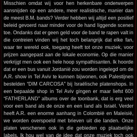
Misschien omdat wij voor hen herkenbare onderwerpen
aansnijden op een andere, meer realistische, manier dan
de meest B.M. bands? Verder hebben wij altijd een positief
beleid gevoerd naar minder voor de hand liggende scenes
toe. Ondanks dat er geen geld voor de band te rapen valt in
die contreien vinden wij het toch belangrijk dat elke fan,
waar ter wereld ook, toegang heeft tot onze muziek, voor
prijzen aangepast aan de lokale economie. Op die manier
verkrijgt men ook een hele hoop sympathisanten. Ik hoorde
dat er een bus vanuit Jordanië zou worden ingelegd om de
A.R. show in Tel Aviv te kunnen bijwonen, ook Palestijnen
bestelden “DIM CARCOSA” bij Israëlische platenshops. In
een bepaalde shop in Tel Aviv gingen er maar liefst 600
“FATHERLAND” albums over de toonbank, dat is erg veel
voor een band als de onze en een land als Israël. Verder
heeft A.R. een enorme aanhang in Colombië en Maleisië,
we worden overspoeld met brieven uit die landen. Onze
platen verschenen ook in die gebieden op plaatselijke
labels. Ik hou wel van de idee dat onze muziek toch ook