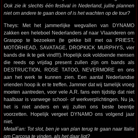
Ook zie ik slechts één festival in Nederland, jullie plannen
niet om andere te gaan doen of is het wachten op de tour?
Theys: Met het jammerlijke wegvallen van DYNAMO
zakken een heleboel Nederlanders af naar Vlaanderen om
Graspop te bezoeken (te gekke bill met oa PRIEST,
MOTÖRHEAD, SAVATAGE, DROPKICK MURPHYS, vier
bands die ik te gek vind!!!). Hopelijk ook voldoende mensen
die reeds op vrijdag present zullen zijn om bands als
DESTRUCTION, ROSE TATOO, NEVERMORE en ons
aan het werk te kunnen zien. Een aantal Nederlandse
vrienden hoop ik er te treffen. Jammer dat wij tamelijk vroeg
moeten aantreden, voor vele A.R. fans een tijdstip dat niet
haalbaar is vanwege school- of werkverplichtingen. Nu ja,
het is niet anders en wij zullen ons beste beentje
voorzetten. Hopelijk vergeet DYNAMO ons volgend jaar
niet.
MetalFan: Tot slot, ben je van plan terug te gaan naar Italie
om Carcosa te vinden, als het daar ligt?