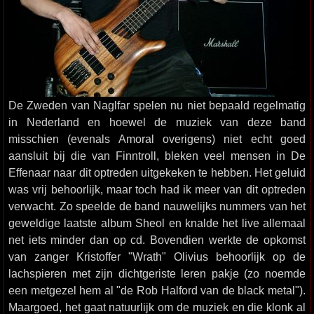
De Zweden van Naglfar spelen nu niet bepaald regelmatig
in Nederland en hoewel de muziek van deze band
misschien (evenals Amoral overigens) niet echt goed
aansluit bij die van Finntroll, bleken veel mensen in De
Effenaar naar dit optreden uitgekeken te hebben. Het geluid
was vrij behoorlijk, maar toch had ik meer van dit optreden
verwacht. Zo speelde de band nauwelijks nummers van het
geweldige laatste album Sheol en knalde het live allemaal
net iets minder dan op cd. Bovendien werkte de opkomst
van zanger Kristoffer "Wrath" Olivius behoorlijk op de
lachspieren met zijn dichtgeriste leren pakje (zo noemde
een metgezel hem al "de Rob Halford van de black metal").
Maargoed, het gaat natuurlijk om de muziek en die klonk al