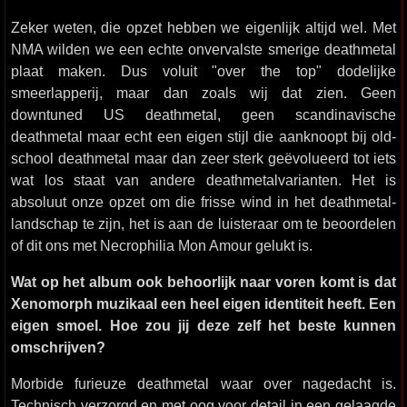
Zeker weten, die opzet hebben we eigenlijk altijd wel. Met
NMA wilden we een echte onvervalste smerige deathmetal
plaat maken. Dus voluit "over the top" dodelijke
smeerlapperij, maar dan zoals wij dat zien. Geen
downtuned US deathmetal, geen scandinavische
deathmetal maar echt een eigen stijl die aanknoopt bij old-
school deathmetal maar dan zeer sterk geëvolueerd tot iets
wat los staat van andere deathmetalvarianten. Het is
absoluut onze opzet om die frisse wind in het deathmetal-
landschap te zijn, het is aan de luisteraar om te beoordelen
of dit ons met Necrophilia Mon Amour gelukt is.
Wat op het album ook behoorlijk naar voren komt is dat
Xenomorph muzikaal een heel eigen identiteit heeft. Een
eigen smoel. Hoe zou jij deze zelf het beste kunnen
omschrijven?
Morbide furieuze deathmetal waar over nagedacht is.
Technisch verzorgd en met oog voor detail in een gelaagde