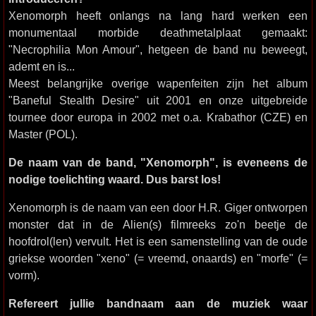
Xenomorph heeft onlangs na lang hard werken een
monumentaal morbide deathmetalplaat gemaakt:
"Necrophilia Mon Amour", hetgeen de band nu beweegt,
ademt en is...
Meest belangrijke overige wapenfeiten zijn het album
"Baneful Stealth Desire" uit 2001 en onze uitgebreide
tournee door europa in 2002 met o.a. Krabathor (CZE) en
Master (POL).
De naam van de band, "Xenomorph", is eveneens de
nodige toelichting waard. Dus barst los!
Xenomorph is de naam van een door H.R. Giger ontworpen
monster dat in de Alien(s) filmreeks zo'n beetje de
hoofdrol(len) vervult. Het is een samenstelling van de oude
griekse woorden "xeno" (= vreemd, onaards) en "morfe" (=
vorm).
Refereert jullie bandnaam aan de muziek waar