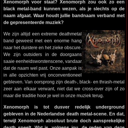
Xenomorph voor staat? Xenomorph zou ook zo een
black metal-band kunnen wezen, als je slechts op de
naam afgaat. Waar houdt jullie bandnaam verband met
de gepresenteerde muziek?
We zijn altijd een extreme deathmetal
band geweest met een enorme hang
naar het duistere en het zieke obscure.
We zijn outsiders in de doorgaans
saaie eenheidsworstenscene, vandaar
dat de naam wel past. Onze aanpak is
in alle opzichten vrij onconventioneel
gebleven. Van oorsprong zijn death-, black- en thrash-metal
zeer aan elkaar verwant, niet dat we cross-over zijn of zo
maar die traditie hoor je wel in onze muziek terug.
Xenomorph is tot dusver redelijk underground
gebleven in de Nederlandse death metal-scene. En dat,
terwijl Xenomorph absoluut brute doch aansprekelijke
death speelt. Wat is, volgens jou, de reden van deze