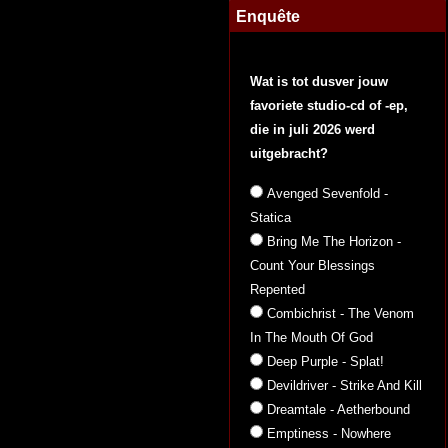
Enquête
Wat is tot dusver jouw
favoriete studio-cd of -ep,
die in juli 2026 werd
uitgebracht?
Avenged Sevenfold -
Statica
Bring Me The Horizon -
Count Your Blessings
Repented
Combichrist - The Venom
In The Mouth Of God
Deep Purple - Splat!
Devildriver - Strike And Kill
Dreamtale - Aetherbound
Emptiness - Nowhere