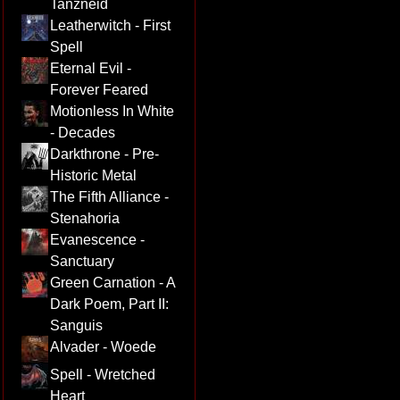
Tanzneid
Leatherwitch - First
Spell
Eternal Evil -
Forever Feared
Motionless In White
- Decades
Darkthrone - Pre-
Historic Metal
The Fifth Alliance -
Stenahoria
Evanescence -
Sanctuary
Green Carnation - A
Dark Poem, Part II:
Sanguis
Alvader - Woede
Spell - Wretched
Heart