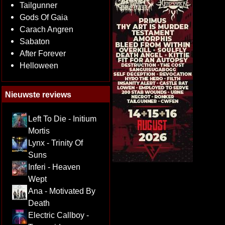
Tailgunner
Gods Of Gaia
Carach Angren
Sabaton
After Forever
Helloween
Nieuwste reviews
Left To Die - Initium
Mortis
Lynx - Trinity Of
Suns
Inferi - Heaven
Wept
Ana - Motivated By
Death
Electric Callboy -