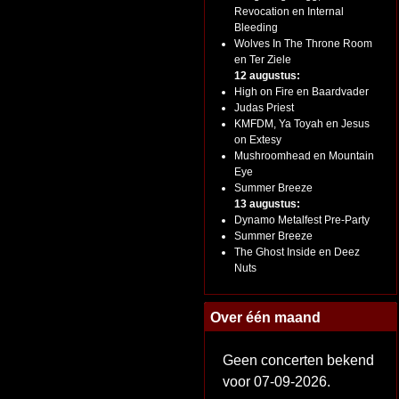
Revocation en Internal
Bleeding
Wolves In The Throne Room
en Ter Ziele
12 augustus:
High on Fire en Baardvader
Judas Priest
KMFDM, Ya Toyah en Jesus
on Extesy
Mushroomhead en Mountain
Eye
Summer Breeze
13 augustus:
Dynamo Metalfest Pre-Party
Summer Breeze
The Ghost Inside en Deez
Nuts
Over één maand
Geen concerten bekend
voor 07-09-2026.