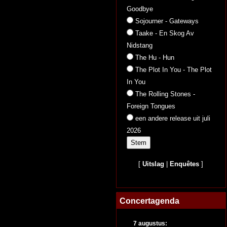
Goodbye
Sojourner - Gateways
Taake - En Skog Av
Nidstang
The Hu - Hun
The Plot In You - The Plot
In You
The Rolling Stones -
Foreign Tongues
een andere release uit juli
2026
[
Uitslag
|
Enquêtes
]
Concertagenda
7 augustus: