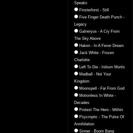
Speaks
Finsterforst - Still
Five Finger Death Punch -
Legacy
Galneryus - A Cry From
The Sky Above
Haken - In A Fever Dream
Jack White - Frozen
Charlotte
Left To Die - Initium Mortis
Madball - Not Your
Kingdom
Moonspell - Far From God
Motionless In White -
Decades
Protest The Hero - Within
Psycroptic - The Pulse Of
Annihilation
Sinner - Boom Bang