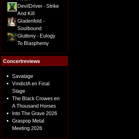
DevilDriver - Strike
And Kill
Gladenfold -
Soulbound
Gluttony - Eulogy
To Blasphemy
Concertreviews
Savatage
VindictA en Final
Stage
The Black Crowes en
A Thousand Horses
Into The Grave 2026
Graspop Metal
Meeting 2026