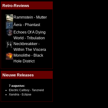
Retro-Reviews
Rammstein - Mutter
Äera - Phantast
Echoes Of A Dying
World - Tribulation
Neckbreakker -
Within The Viscera
Monolithe - Black
Hole District
Nieuwe Releases
7 augustus:
Electric Callboy - Tanzneid
Xandria - Eclipse