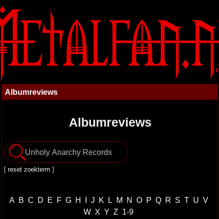
Albumreviews
Albumreviews
[
reset zoekterm
]
A
B
C
D
E
F
G
H
I
J
K
L
M
N
O
P
Q
R
S
T
U
V
W
X
Y
Z
1-9