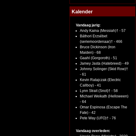
Kalender
Vandaag jarig:
Andy Kaina (Messiah)† - 57
Báthori Erzsébet
(seriemoordenaar)† - 466
Bruce Dickinson (Iron
Maiden) - 68
Gaahl (Gorgoroth) - 51
Jamey Jasta (Hatebreed) - 49
Johnny Solinger (Skid Row)†
- 61
Kevin Ratajczak (Electric
Callboy) - 41
Lynn Strait (Snot)† - 58
Michael Weikath (Helloween)
- 64
Omar Espinosa (Escape The
Fate) - 42
Pete Way (UFO)† - 76
Vandaag overleden: