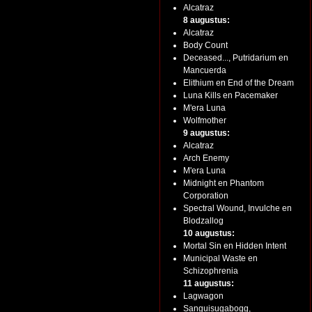
Alcatraz
8 augustus:
Alcatraz
Body Count
Deceased..., Putridarium en
Mancuerda
Elithium en End of the Dream
Luna Kills en Pacemaker
M'era Luna
Wolfmother
9 augustus:
Alcatraz
Arch Enemy
M'era Luna
Midnight en Phantom
Corporation
Spectral Wound, Invulche en
Blodzallog
10 augustus:
Mortal Sin en Hidden Intent
Municipal Waste en
Schizophrenia
11 augustus:
Lagwagon
Sanguisugabogg,