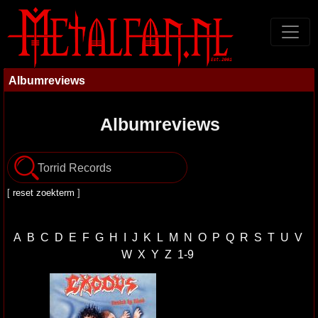
Albumreviews
Albumreviews
[
reset zoekterm
]
A
B
C
D
E
F
G
H
I
J
K
L
M
N
O
P
Q
R
S
T
U
V
W
X
Y
Z
1-9