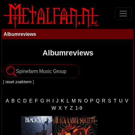
Albumreviews
Albumreviews
[
reset zoekterm
]
A
B
C
D
E
F
G
H
I
J
K
L
M
N
O
P
Q
R
S
T
U
V
W
X
Y
Z
1-9