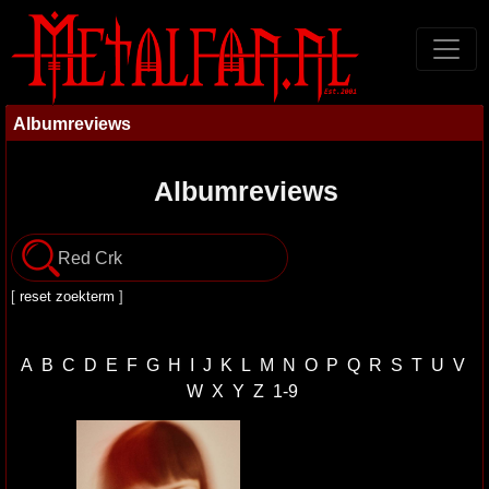
Albumreviews
Albumreviews
[
reset zoekterm
]
A
B
C
D
E
F
G
H
I
J
K
L
M
N
O
P
Q
R
S
T
U
V
W
X
Y
Z
1-9