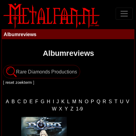
Albumreviews
Albumreviews
[
reset zoekterm
]
A
B
C
D
E
F
G
H
I
J
K
L
M
N
O
P
Q
R
S
T
U
V
W
X
Y
Z
1-9