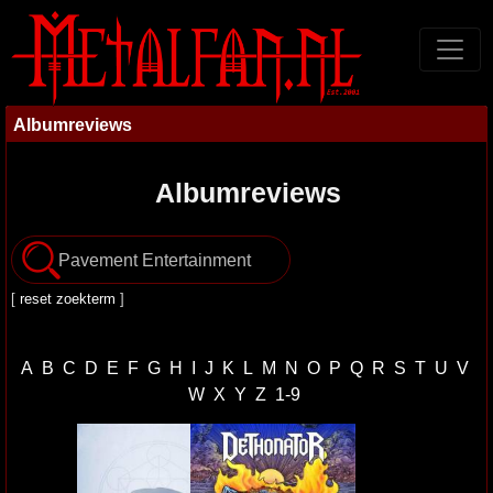
Albumreviews
Albumreviews
[
reset zoekterm
]
A
B
C
D
E
F
G
H
I
J
K
L
M
N
O
P
Q
R
S
T
U
V
W
X
Y
Z
1-9