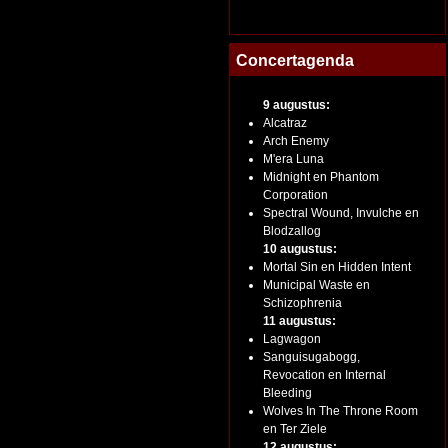
Concertagenda
9 augustus:
Alcatraz
Arch Enemy
M'era Luna
Midnight en Phantom
Corporation
Spectral Wound, Invulche en
Blodzallog
10 augustus:
Mortal Sin en Hidden Intent
Municipal Waste en
Schizophrenia
11 augustus:
Lagwagon
Sanguisugabogg,
Revocation en Internal
Bleeding
Wolves In The Throne Room
en Ter Ziele
12 augustus: