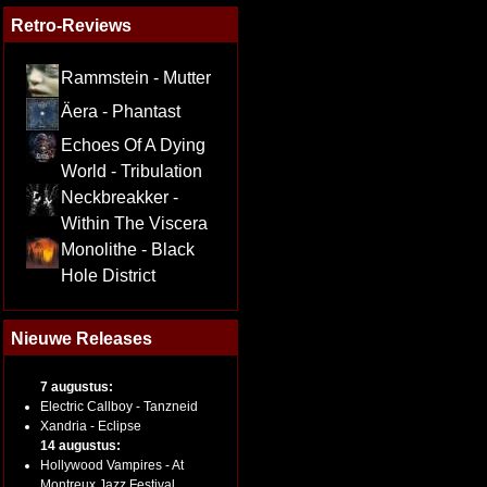
Retro-Reviews
Rammstein - Mutter
Äera - Phantast
Echoes Of A Dying
World - Tribulation
Neckbreakker -
Within The Viscera
Monolithe - Black
Hole District
Nieuwe Releases
7 augustus:
Electric Callboy - Tanzneid
Xandria - Eclipse
14 augustus:
Hollywood Vampires - At
Montreux Jazz Festival