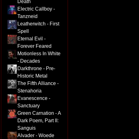
Death
Electric Callboy -
Tanzneid
Leatherwitch - First
Spell
Eternal Evil -
Forever Feared
Motionless In White
- Decades
Darkthrone - Pre-
Historic Metal
The Fifth Alliance -
Stenahoria
Evanescence -
Sanctuary
Green Carnation - A
Dark Poem, Part II:
Sanguis
Alvader - Woede