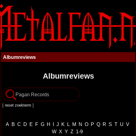
Albumreviews
Albumreviews
[
reset zoekterm
]
A
B
C
D
E
F
G
H
I
J
K
L
M
N
O
P
Q
R
S
T
U
V
W
X
Y
Z
1-9