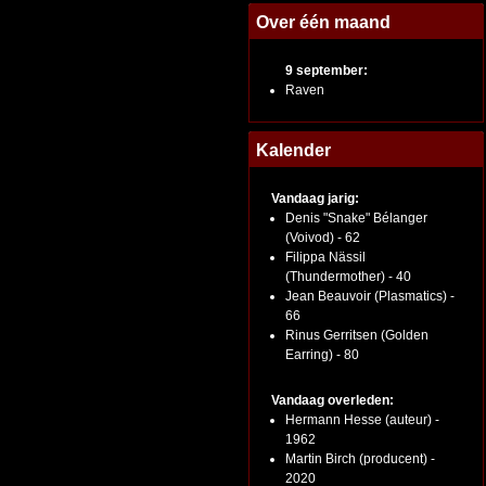
Over één maand
9 september:
Raven
Kalender
Vandaag jarig:
Denis "Snake" Bélanger
(Voivod) - 62
Filippa Nässil
(Thundermother) - 40
Jean Beauvoir (Plasmatics) -
66
Rinus Gerritsen (Golden
Earring) - 80
Vandaag overleden:
Hermann Hesse (auteur) -
1962
Martin Birch (producent) -
2020