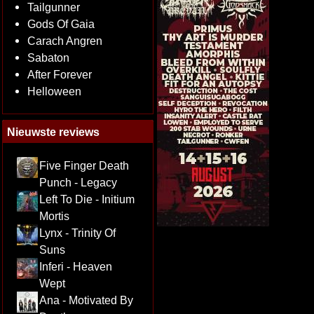
Tailgunner
Gods Of Gaia
Carach Angren
Sabaton
After Forever
Helloween
Nieuwste reviews
Five Finger Death
Punch - Legacy
Left To Die - Initium
Mortis
Lynx - Trinity Of
Suns
Inferi - Heaven
Wept
Ana - Motivated By