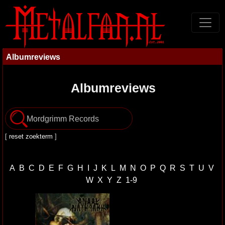
Albumreviews
Albumreviews
[
reset zoekterm
]
A
B
C
D
E
F
G
H
I
J
K
L
M
N
O
P
Q
R
S
T
U
V
W
X
Y
Z
1-9