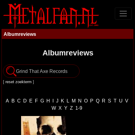
Albumreviews
Albumreviews
[
reset zoekterm
]
A
B
C
D
E
F
G
H
I
J
K
L
M
N
O
P
Q
R
S
T
U
V
W
X
Y
Z
1-9