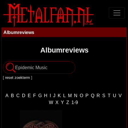
Albumreviews
Albumreviews
[
reset zoekterm
]
A
B
C
D
E
F
G
H
I
J
K
L
M
N
O
P
Q
R
S
T
U
V
W
X
Y
Z
1-9