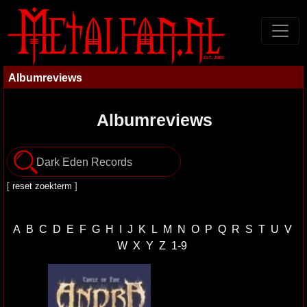
Albumreviews
Albumreviews
[
reset zoekterm
]
A
B
C
D
E
F
G
H
I
J
K
L
M
N
O
P
Q
R
S
T
U
V
W
X
Y
Z
1-9