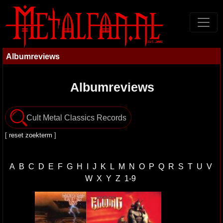
Albumreviews
Albumreviews
[
reset zoekterm
]
A
B
C
D
E
F
G
H
I
J
K
L
M
N
O
P
Q
R
S
T
U
V
W
X
Y
Z
1-9