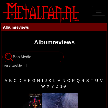
Albumreviews
Albumreviews
[
reset zoekterm
]
A
B
C
D
E
F
G
H
I
J
K
L
M
N
O
P
Q
R
S
T
U
V
W
X
Y
Z
1-9