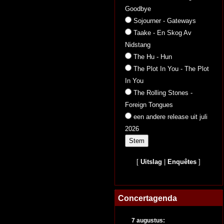
Goodbye
Sojourner - Gateways
Taake - En Skog Av
Nidstang
The Hu - Hun
The Plot In You - The Plot
In You
The Rolling Stones -
Foreign Tongues
een andere release uit juli
2026
[
Uitslag
|
Enquêtes
]
Concertagenda
7 augustus: