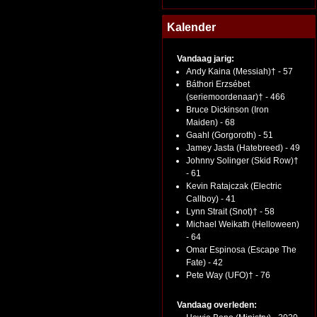
Kalender
Vandaag jarig:
Andy Kaina (Messiah)† - 57
Báthori Erzsébet
(seriemoordenaar)† - 466
Bruce Dickinson (Iron
Maiden) - 68
Gaahl (Gorgoroth) - 51
Jamey Jasta (Hatebreed) - 49
Johnny Solinger (Skid Row)†
- 61
Kevin Ratajczak (Electric
Callboy) - 41
Lynn Strait (Snot)† - 58
Michael Weikath (Helloween)
- 64
Omar Espinosa (Escape The
Fate) - 42
Pete Way (UFO)† - 76
Vandaag overleden: