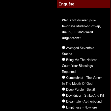
Enquête
Wat is tot dusver jouw
favoriete studio-cd of -ep,
die in juli 2026 werd
uitgebracht?
Avenged Sevenfold -
Statica
Bring Me The Horizon -
Count Your Blessings
Repented
Combichrist - The Venom
In The Mouth Of God
Deep Purple - Splat!
Devildriver - Strike And Kill
Dreamtale - Aetherbound
Emptiness - Nowhere