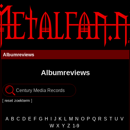
Albumreviews
Albumreviews
[
reset zoekterm
]
A
B
C
D
E
F
G
H
I
J
K
L
M
N
O
P
Q
R
S
T
U
V
W
X
Y
Z
1-9