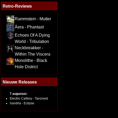
Retro-Reviews
Rammstein - Mutter
Äera - Phantast
Echoes Of A Dying
World - Tribulation
Neckbreakker -
Within The Viscera
Monolithe - Black
Hole District
Nieuwe Releases
7 augustus:
Electric Callboy - Tanzneid
Xandria - Eclipse