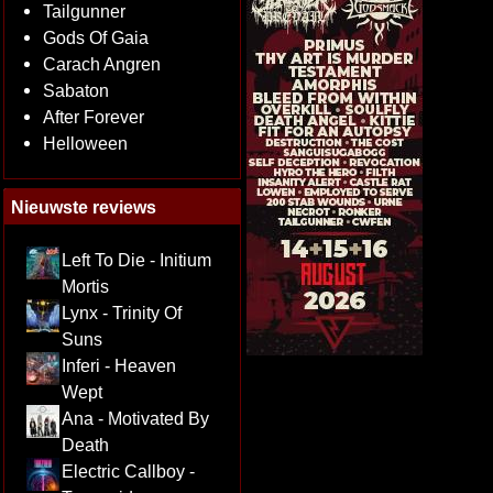
Tailgunner
Gods Of Gaia
Carach Angren
Sabaton
After Forever
Helloween
Nieuwste reviews
Left To Die - Initium
Mortis
Lynx - Trinity Of
Suns
Inferi - Heaven
Wept
Ana - Motivated By
Death
Electric Callboy -