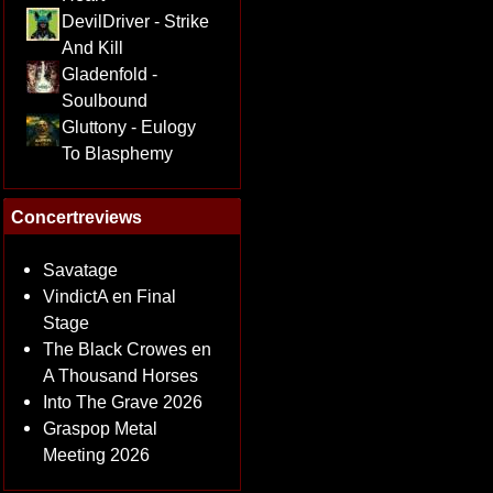
DevilDriver - Strike
And Kill
Gladenfold -
Soulbound
Gluttony - Eulogy
To Blasphemy
Concertreviews
Savatage
VindictA en Final
Stage
The Black Crowes en
A Thousand Horses
Into The Grave 2026
Graspop Metal
Meeting 2026