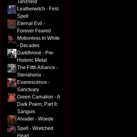
Tanzneid
Leatherwitch - First
Spell
Eternal Evil -
Forever Feared
Motionless In White
- Decades
Darkthrone - Pre-
Historic Metal
The Fifth Alliance -
Stenahoria
Evanescence -
Sanctuary
Green Carnation - A
Dark Poem, Part II:
Sanguis
Alvader - Woede
Spell - Wretched
Heart