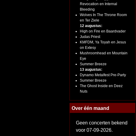
Revocation en Internal
Bleeding
Wolves In The Throne Room
en Ter Ziele
12 augustus:
High on Fire en Baardvader
Judas Priest
KMFDM, Ya Toyah en Jesus
on Extesy
Mushroomhead en Mountain
Eye
Summer Breeze
13 augustus:
Dynamo Metalfest Pre-Party
Summer Breeze
The Ghost Inside en Deez
Nuts
Over één maand
Geen concerten bekend
voor 07-09-2026.