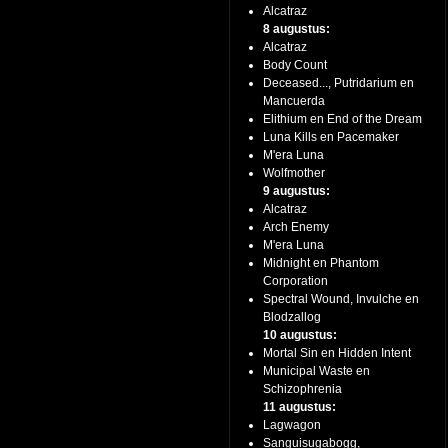
Alcatraz
8 augustus:
Alcatraz
Body Count
Deceased..., Putridarium en
Mancuerda
Elithium en End of the Dream
Luna Kills en Pacemaker
M'era Luna
Wolfmother
9 augustus:
Alcatraz
Arch Enemy
M'era Luna
Midnight en Phantom
Corporation
Spectral Wound, Invulche en
Blodzallog
10 augustus:
Mortal Sin en Hidden Intent
Municipal Waste en
Schizophrenia
11 augustus:
Lagwagon
Sanguisugabogg,