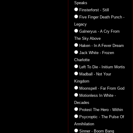
Speaks
Finsterforst - Still
Five Finger Death Punch -
Legacy
Galneryus - A Cry From
The Sky Above
Haken - In A Fever Dream
Jack White - Frozen
Charlotte
Left To Die - Initium Mortis
Madball - Not Your
Kingdom
Moonspell - Far From God
Motionless In White -
Decades
Protest The Hero - Within
Psycroptic - The Pulse Of
Annihilation
Sinner - Boom Bang