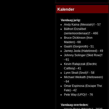
Kalender
Vandaag jarig:
Andy Kaina (Messiah)† - 57
Báthori Erzsébet
(seriemoordenaar)† - 466
Bruce Dickinson (Iron
Maiden) - 68
Gaahl (Gorgoroth) - 51
Jamey Jasta (Hatebreed) - 49
Johnny Solinger (Skid Row)†
- 61
Kevin Ratajczak (Electric
Callboy) - 41
Lynn Strait (Snot)† - 58
Michael Weikath (Helloween)
- 64
Omar Espinosa (Escape The
Fate) - 42
Pete Way (UFO)† - 76
Vandaag overleden: