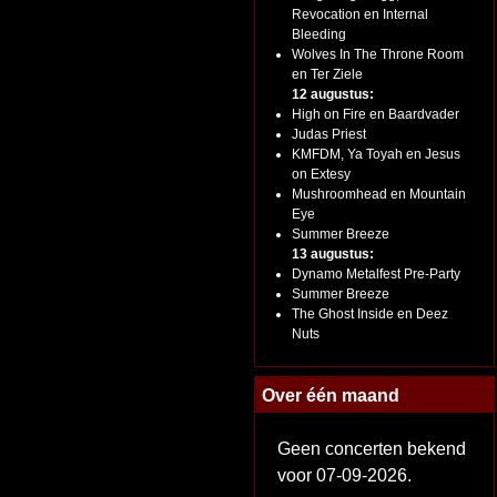
Revocation en Internal
Bleeding
Wolves In The Throne Room
en Ter Ziele
12 augustus:
High on Fire en Baardvader
Judas Priest
KMFDM, Ya Toyah en Jesus
on Extesy
Mushroomhead en Mountain
Eye
Summer Breeze
13 augustus:
Dynamo Metalfest Pre-Party
Summer Breeze
The Ghost Inside en Deez
Nuts
Over één maand
Geen concerten bekend
voor 07-09-2026.