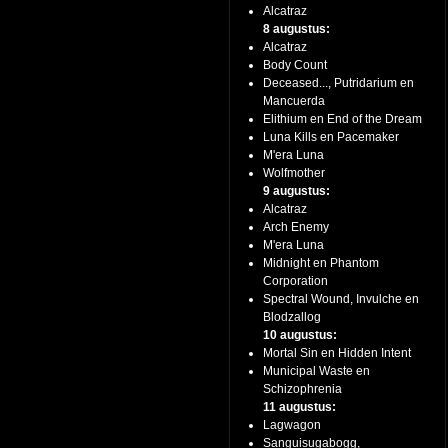
Alcatraz
8 augustus:
Alcatraz
Body Count
Deceased..., Putridarium en
Mancuerda
Elithium en End of the Dream
Luna Kills en Pacemaker
M'era Luna
Wolfmother
9 augustus:
Alcatraz
Arch Enemy
M'era Luna
Midnight en Phantom
Corporation
Spectral Wound, Invulche en
Blodzallog
10 augustus:
Mortal Sin en Hidden Intent
Municipal Waste en
Schizophrenia
11 augustus:
Lagwagon
Sanguisugabogg,