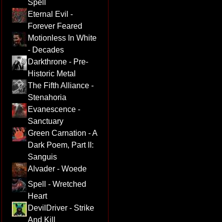
Spell
Eternal Evil -
Forever Feared
Motionless In White
- Decades
Darkthrone - Pre-
Historic Metal
The Fifth Alliance -
Stenahoria
Evanescence -
Sanctuary
Green Carnation - A
Dark Poem, Part II:
Sanguis
Alvader - Woede
Spell - Wretched
Heart
DevilDriver - Strike
And Kill