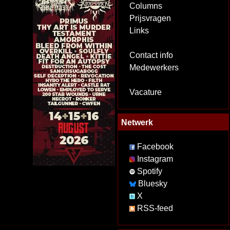
Columns
Prijsvragen
Links
Contact info
Medewerkers
Vacature
Netwerk
Facebook
Instagram
Spotify
Bluesky
X
RSS-feed