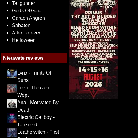
Tailgunner
Gods Of Gaia
Carach Angren
Sabaton
After Forever
Helloween
Nieuwste reviews
Lynx - Trinity Of
Suns
Inferi - Heaven
Wept
Ana - Motivated By
Death
Electric Callboy -
Tanzneid
Leatherwitch - First