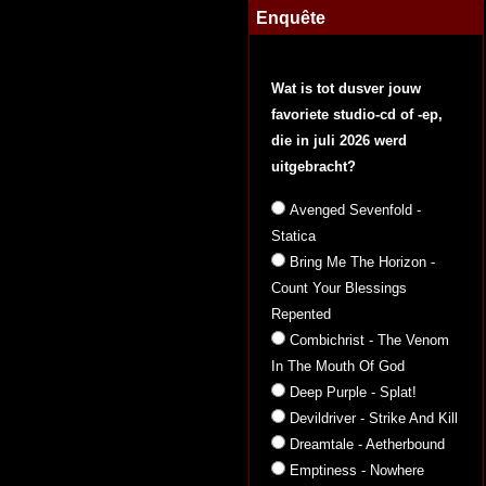
Enquête
Wat is tot dusver jouw
favoriete studio-cd of -ep,
die in juli 2026 werd
uitgebracht?
Avenged Sevenfold -
Statica
Bring Me The Horizon -
Count Your Blessings
Repented
Combichrist - The Venom
In The Mouth Of God
Deep Purple - Splat!
Devildriver - Strike And Kill
Dreamtale - Aetherbound
Emptiness - Nowhere