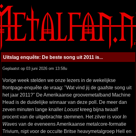
Uitslag enquête: De beste song uit 2011 is...
Geplaatst op 03 juni 2026 om 13:58u
Vorige week stelden we onze lezers in de wekelijkse
frontpage-enquête de vraag: "Wat vind jij de gaafste song uit
het jaar 2011?" De Amerikaanse groovemetalband Machine
Head is de duidelijke winnaar van deze poll. De meer dan
zeven minuten lange knaller
Locust
kreeg bijna twaalf
procent van de uitgebrachte stemmen. Het zilver is voor
In
Waves
van de eveneens Amerikaanse metalcore-formatie
Trivium, nipt voor de occulte Britse heavymetalgroep Hell en