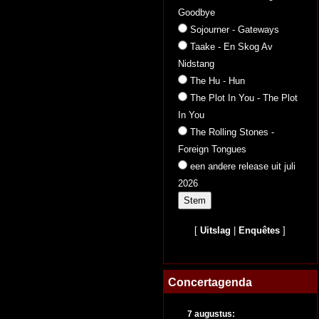
Goodbye
Sojourner - Gateways
Taake - En Skog Av
Nidstang
The Hu - Hun
The Plot In You - The Plot
In You
The Rolling Stones -
Foreign Tongues
een andere release uit juli
2026
[
Uitslag
|
Enquêtes
]
Concertagenda
7 augustus: