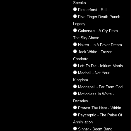
Speaks
Finsterforst - Still
Five Finger Death Punch -
Legacy
Galneryus - A Cry From
The Sky Above
Haken - In A Fever Dream
Jack White - Frozen
Charlotte
Left To Die - Initium Mortis
Madball - Not Your
Kingdom
Moonspell - Far From God
Motionless In White -
Decades
Protest The Hero - Within
Psycroptic - The Pulse Of
Annihilation
Sinner - Boom Bang