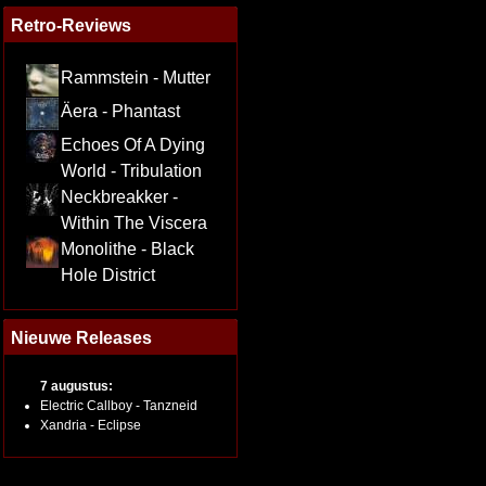
Retro-Reviews
Rammstein - Mutter
Äera - Phantast
Echoes Of A Dying
World - Tribulation
Neckbreakker -
Within The Viscera
Monolithe - Black
Hole District
Nieuwe Releases
7 augustus:
Electric Callboy - Tanzneid
Xandria - Eclipse