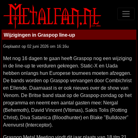
Wijzigingen in Graspop line-up
Geplaatst op 02 juni 2026 om 16:16u
Met nog 16 dagen te gaan heeft Graspop nog een wijziging
in de line-up te verduren gekregen. Static-X en Uada
hebben onlangs hun Europese tournees moeten afzeggen.
De bands worden op Graspop vervangen door Combichrist
en Ellende. Daarnaast is er ook nieuws over de show van
Venom. De Britse band staat op de Graspop-zondag op het
programma en neemt een aantal gasten mee: Nergal
(Behemoth), David Vincent (Vltimas), Sakis Tolis (Rotting
Christ), Diva Satanica (Bloodhunter) en Blake "Bulldozer"
Arenvurst (Interceptor).
Graspop Metal Meeting vindt dit jaar plaats van 18 t/m 21