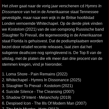
Het zilver gaat naar de vorig jaar verschenen cd
Hymns In
Dissonance
van het in de Amerikaanse staat Tennessee
gevestigde, maar naar een wijk in de Britse hoofdstad
Londen vernoemde Whitechapel. Op de derde plek vinden
we
Kostolom
(2021) van de van oorsprong Russische band
Slaughter To Prevail, die tegenwoordig in de Amerikaanse
staat Florida is gehuisvest. Dat de podiumplaatsen worden
bezet door relatief recente releases, laat zien dat het
subgenre deathcore nog springlevend is. De Top 8 van de
uitslag, met de platen die elk meer dan drie procent van de
stemmen kregen, vind je hieronder.
1. Lorna Shore - Pain Remains (2022)
2. Whitechapel - Hymns In Dissonance (2025)
3. Slaughter To Prevail - Kostolom (2021)
4. Suicide Silence - The Cleansing (2007)
5. Shadow Of Intent - Melancholy (2019)
6. Despised Icon - The Ills Of Modern Man (2007)