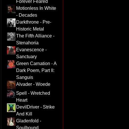
Forever Feared
Motionless In White
- Decades
Darkthrone - Pre-
Historic Metal
The Fifth Alliance -
Stenahoria
Evanescence -
Sanctuary
Green Carnation - A
Dark Poem, Part II:
Sanguis
Alvader - Woede
Spell - Wretched
Heart
DevilDriver - Strike
And Kill
Gladenfold -
Soulbound