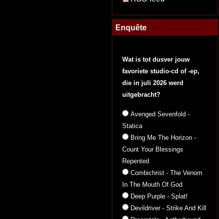
Enquête
Wat is tot dusver jouw
favoriete studio-cd of -ep,
die in juli 2026 werd
uitgebracht?
Avenged Sevenfold -
Statica
Bring Me The Horizon -
Count Your Blessings
Repented
Combichrist - The Venom
In The Mouth Of God
Deep Purple - Splat!
Devildriver - Strike And Kill