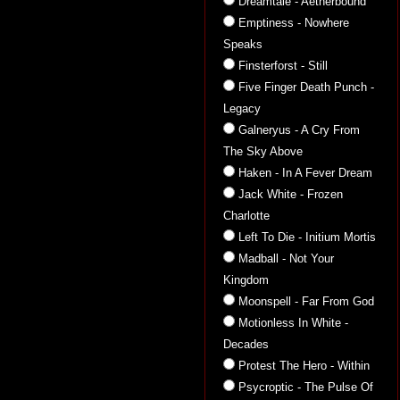
Dreamtale - Aetherbound
Emptiness - Nowhere
Speaks
Finsterforst - Still
Five Finger Death Punch -
Legacy
Galneryus - A Cry From
The Sky Above
Haken - In A Fever Dream
Jack White - Frozen
Charlotte
Left To Die - Initium Mortis
Madball - Not Your
Kingdom
Moonspell - Far From God
Motionless In White -
Decades
Protest The Hero - Within
Psycroptic - The Pulse Of