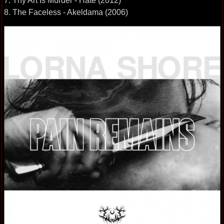
7. Thy Art Is Murder - Hate (2012)
8. The Faceless - Akeldama (2006)