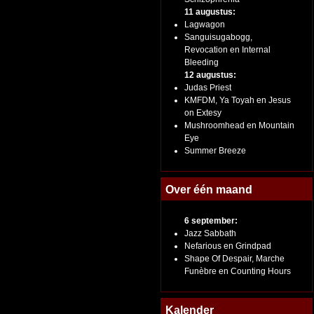
11 augustus:
Lagwagon
Sanguisugabogg,
Revocation en Internal
Bleeding
12 augustus:
Judas Priest
KMFDM, Ya Toyah en Jesus
on Extesy
Mushroomhead en Mountain
Eye
Summer Breeze
Over één maand
6 september:
Jazz Sabbath
Nefarious en Grindpad
Shape Of Despair, Marche
Funèbre en Counting Hours
Kalender