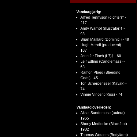
Vandaag jarig:
Alfred Tennyson (dichter)† -
217
Andy Warhol (illustrator)† -
98
Brian Maillard (Dominici) - 48
Hugh Mendl (producent)† -
107
Jennifer Finch (L7)† - 60
Leif Edling (Candlemass) -
63
Ramon Ploeg (Bleeding
Gods) - 45
Ton Scherpenzeel (Kayak) -
74
Vinnie Vincent (Kiss) - 74
Vandaag overleden:
Aksel Sandemose (auteur) -
1965
Shorty Medlocke (Blackfoot) -
1982
Thomas Wouters (Bodyfarm)