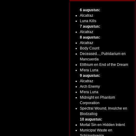
6 augustus:
Alcatraz
Luna Kills
7 augustus:
Alcatraz
8 augustus:
Alcatraz
Body Count
Deceased..., Putridarium en
Mancuerda
Elithium en End of the Dream
M'era Luna
9 augustus:
Alcatraz
Arch Enemy
M'era Luna
Midnight en Phantom
Corporation
Spectral Wound, Invulche en
Blodzallog
10 augustus:
Mortal Sin en Hidden Intent
Municipal Waste en
Schizophrenia