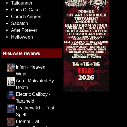
Tailgunner
Gods Of Gaia
Carach Angren
Sabaton
After Forever
Helloween
Nieuwste reviews
Inferi - Heaven
Wept
Ana - Motivated By
Death
Electric Callboy -
Tanzneid
Leatherwitch - First
Spell
Eternal Evil -