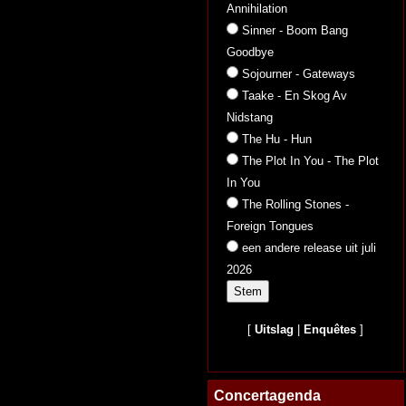
Annihilation
Sinner - Boom Bang
Goodbye
Sojourner - Gateways
Taake - En Skog Av
Nidstang
The Hu - Hun
The Plot In You - The Plot
In You
The Rolling Stones -
Foreign Tongues
een andere release uit juli
2026
[
Uitslag
|
Enquêtes
]
Concertagenda