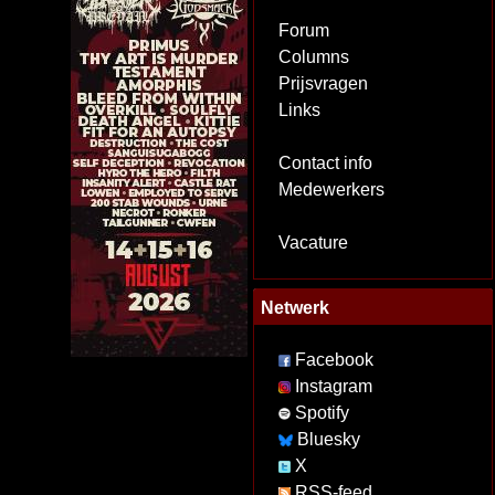
Forum
Columns
Prijsvragen
Links
Contact info
Medewerkers
Vacature
Netwerk
Facebook
Instagram
Spotify
Bluesky
X
RSS-feed