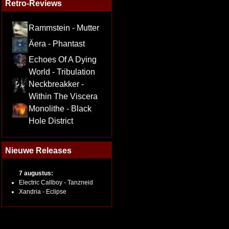
Retro-Reviews
Rammstein - Mutter
Äera - Phantast
Echoes Of A Dying
World - Tribulation
Neckbreakker -
Within The Viscera
Monolithe - Black
Hole District
Nieuwe Releases
7 augustus:
Electric Callboy - Tanzneid
Xandria - Eclipse