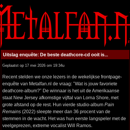
Uitslag enquête: De beste deathcore-cd ooit is...
Geplaatst op 17 mei 2026 om 19:34u
Recent stelden we onze lezers in de wekelijkse frontpage-
enquête van Metalfan.nl de vraag: "Wat is jouw favoriete
deathcore-album?" De winnaar is het uit de Amerikaanse
staat New Jersey afkomstige vijftal van Lorna Shore, met
grote afstand op de rest. Hun vierde studio-album
Pain
Remains
(2022) sleepte meer dan 36 procent van de
stemmen in de wacht. Het was hun eerste langspeler met de
veelgeprezen, extreme vocalist Will Ramos.