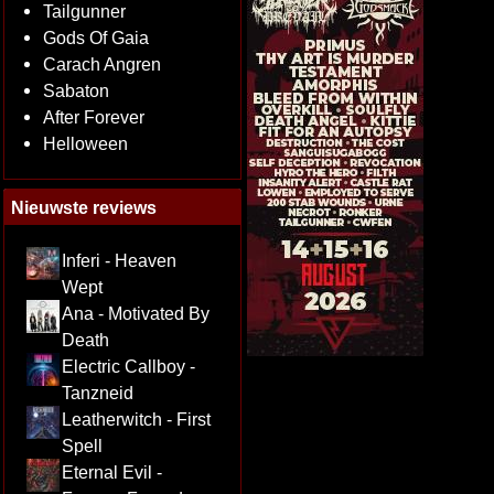
Tailgunner
Gods Of Gaia
Carach Angren
Sabaton
After Forever
Helloween
Nieuwste reviews
Inferi - Heaven
Wept
Ana - Motivated By
Death
Electric Callboy -
Tanzneid
Leatherwitch - First
Spell
Eternal Evil -