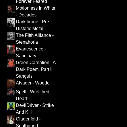
Forever Feared
Motionless In White
- Decades
Darkthrone - Pre-
Historic Metal
The Fifth Alliance -
Stenahoria
Evanescence -
Sanctuary
Green Carnation - A
Dark Poem, Part II:
Sanguis
Alvader - Woede
Spell - Wretched
Heart
DevilDriver - Strike
And Kill
Gladenfold -
Soulbound