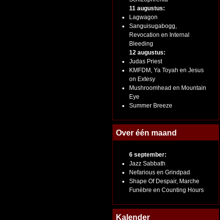
11 augustus:
Lagwagon
Sanguisugabogg,
Revocation en Internal
Bleeding
12 augustus:
Judas Priest
KMFDM, Ya Toyah en Jesus
on Extesy
Mushroomhead en Mountain
Eye
Summer Breeze
Over één maand
6 september:
Jazz Sabbath
Nefarious en Grindpad
Shape Of Despair, Marche
Funèbre en Counting Hours
Kalender