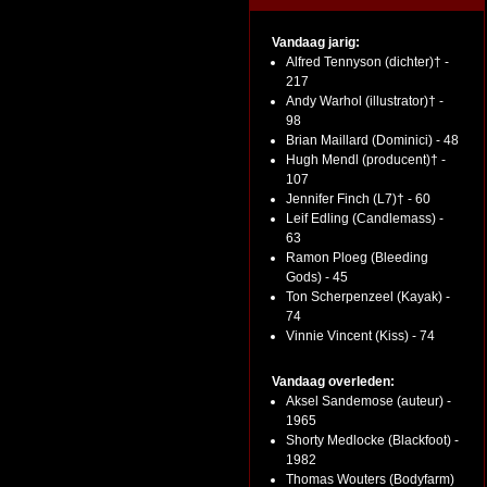
Vandaag jarig:
Alfred Tennyson (dichter)† -
217
Andy Warhol (illustrator)† -
98
Brian Maillard (Dominici) - 48
Hugh Mendl (producent)† -
107
Jennifer Finch (L7)† - 60
Leif Edling (Candlemass) -
63
Ramon Ploeg (Bleeding
Gods) - 45
Ton Scherpenzeel (Kayak) -
74
Vinnie Vincent (Kiss) - 74
Vandaag overleden:
Aksel Sandemose (auteur) -
1965
Shorty Medlocke (Blackfoot) -
1982
Thomas Wouters (Bodyfarm)