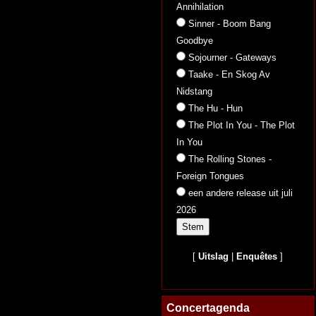
Annihilation
Sinner - Boom Bang
Goodbye
Sojourner - Gateways
Taake - En Skog Av
Nidstang
The Hu - Hun
The Plot In You - The Plot
In You
The Rolling Stones -
Foreign Tongues
een andere release uit juli
2026
[
Uitslag
|
Enquêtes
]
Concertagenda