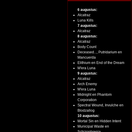
6 augustus:
Alcatraz
Luna Kills
7 augustus:
Alcatraz
8 augustus:
Alcatraz
Body Count
Deceased..., Putridarium en
Mancuerda
Elithium en End of the Dream
M'era Luna
9 augustus:
Alcatraz
Arch Enemy
M'era Luna
Midnight en Phantom
Corporation
Spectral Wound, Invulche en
Blodzallog
10 augustus:
Mortal Sin en Hidden Intent
Municipal Waste en
Schizophrenia