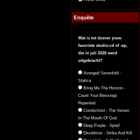
Enquête
Wat is tot dusver jouw
favoriete studio-cd of -ep,
die in juli 2026 werd
uitgebracht?
Avenged Sevenfold -
Statica
Bring Me The Horizon -
Count Your Blessings
Repented
Combichrist - The Venom
In The Mouth Of God
Deep Purple - Splat!
Devildriver - Strike And Kill