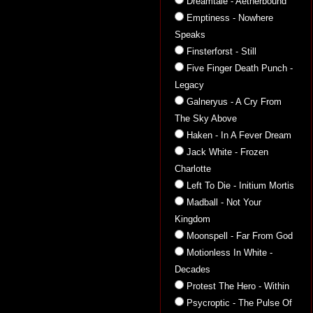
Dreamtale - Aetherbound
Emptiness - Nowhere
Speaks
Finsterforst - Still
Five Finger Death Punch -
Legacy
Galneryus - A Cry From
The Sky Above
Haken - In A Fever Dream
Jack White - Frozen
Charlotte
Left To Die - Initium Mortis
Madball - Not Your
Kingdom
Moonspell - Far From God
Motionless In White -
Decades
Protest The Hero - Within
Psycroptic - The Pulse Of