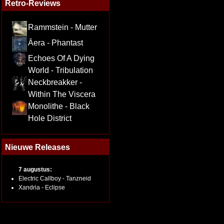
Retro-Reviews
Rammstein - Mutter
Äera - Phantast
Echoes Of A Dying
World - Tribulation
Neckbreakker -
Within The Viscera
Monolithe - Black
Hole District
Nieuwe Releases
7 augustus:
Electric Callboy - Tanzneid
Xandria - Eclipse