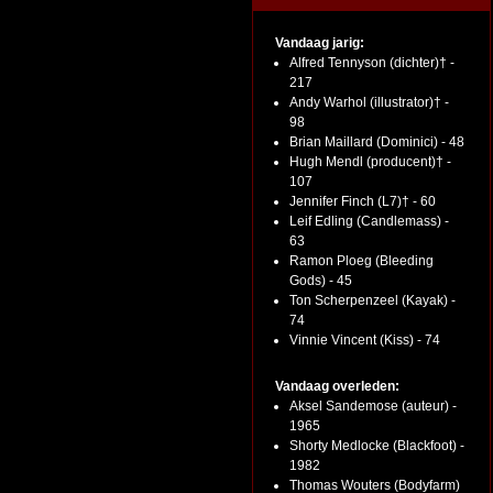
Vandaag jarig:
Alfred Tennyson (dichter)† -
217
Andy Warhol (illustrator)† -
98
Brian Maillard (Dominici) - 48
Hugh Mendl (producent)† -
107
Jennifer Finch (L7)† - 60
Leif Edling (Candlemass) -
63
Ramon Ploeg (Bleeding
Gods) - 45
Ton Scherpenzeel (Kayak) -
74
Vinnie Vincent (Kiss) - 74
Vandaag overleden:
Aksel Sandemose (auteur) -
1965
Shorty Medlocke (Blackfoot) -
1982
Thomas Wouters (Bodyfarm)