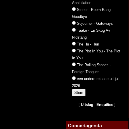
Annihilation
Sinner - Boom Bang
Goodbye
Sojourner - Gateways
Taake - En Skog Av
Nidstang
The Hu - Hun
The Plot In You - The Plot
In You
The Rolling Stones -
Foreign Tongues
een andere release uit juli
2026
[
Uitslag
|
Enquêtes
]
Concertagenda