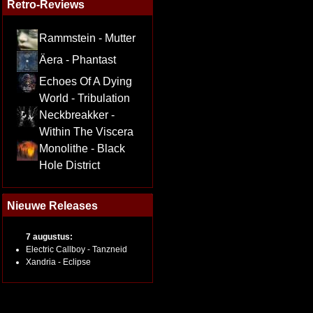
Retro-Reviews
Rammstein - Mutter
Äera - Phantast
Echoes Of A Dying
World - Tribulation
Neckbreakker -
Within The Viscera
Monolithe - Black
Hole District
Nieuwe Releases
7 augustus:
Electric Callboy - Tanzneid
Xandria - Eclipse