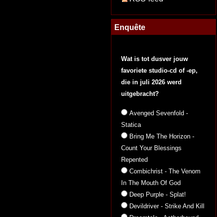
Enquête
Wat is tot dusver jouw
favoriete studio-cd of -ep,
die in juli 2026 werd
uitgebracht?
Avenged Sevenfold -
Statica
Bring Me The Horizon -
Count Your Blessings
Repented
Combichrist - The Venom
In The Mouth Of God
Deep Purple - Splat!
Devildriver - Strike And Kill