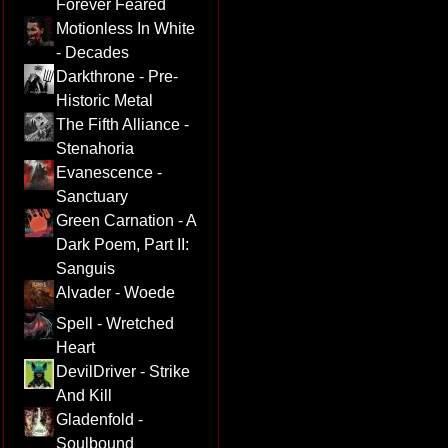
Forever Feared
Motionless In White
- Decades
Darkthrone - Pre-
Historic Metal
The Fifth Alliance -
Stenahoria
Evanescence -
Sanctuary
Green Carnation - A
Dark Poem, Part II:
Sanguis
Alvader - Woede
Spell - Wretched
Heart
DevilDriver - Strike
And Kill
Gladenfold -
Soulbound