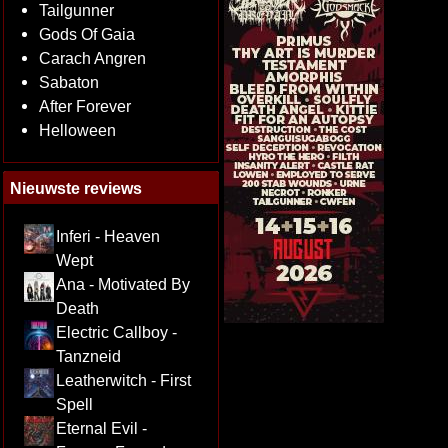
Tailgunner
Gods Of Gaia
Carach Angren
Sabaton
After Forever
Helloween
Nieuwste reviews
Inferi - Heaven
Wept
Ana - Motivated By
Death
Electric Callboy -
Tanzneid
Leatherwitch - First
Spell
Eternal Evil -