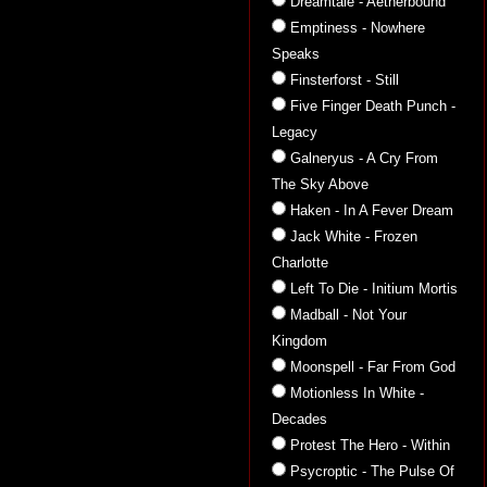
Dreamtale - Aetherbound
Emptiness - Nowhere
Speaks
Finsterforst - Still
Five Finger Death Punch -
Legacy
Galneryus - A Cry From
The Sky Above
Haken - In A Fever Dream
Jack White - Frozen
Charlotte
Left To Die - Initium Mortis
Madball - Not Your
Kingdom
Moonspell - Far From God
Motionless In White -
Decades
Protest The Hero - Within
Psycroptic - The Pulse Of