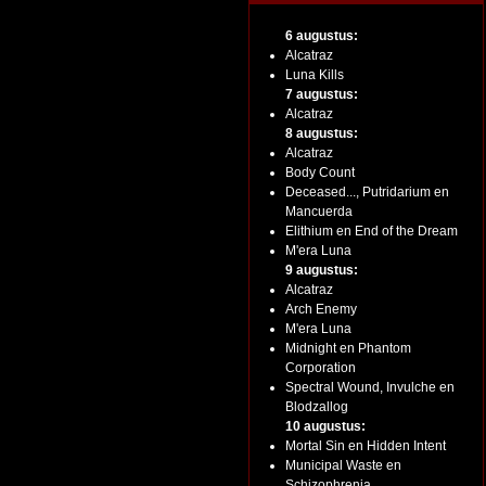
6 augustus:
Alcatraz
Luna Kills
7 augustus:
Alcatraz
8 augustus:
Alcatraz
Body Count
Deceased..., Putridarium en
Mancuerda
Elithium en End of the Dream
M'era Luna
9 augustus:
Alcatraz
Arch Enemy
M'era Luna
Midnight en Phantom
Corporation
Spectral Wound, Invulche en
Blodzallog
10 augustus:
Mortal Sin en Hidden Intent
Municipal Waste en
Schizophrenia