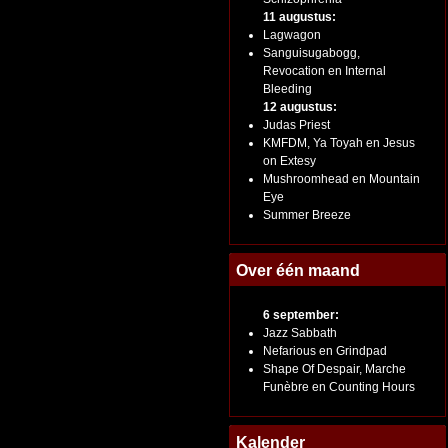
11 augustus:
Lagwagon
Sanguisugabogg,
Revocation en Internal
Bleeding
12 augustus:
Judas Priest
KMFDM, Ya Toyah en Jesus
on Extesy
Mushroomhead en Mountain
Eye
Summer Breeze
Over één maand
6 september:
Jazz Sabbath
Nefarious en Grindpad
Shape Of Despair, Marche
Funèbre en Counting Hours
Kalender