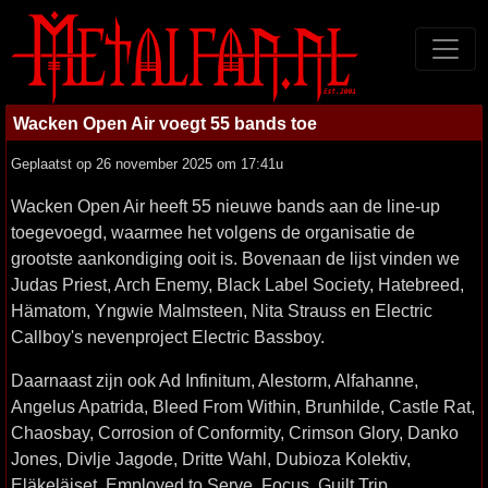
Wacken Open Air voegt 55 bands toe
Geplaatst op 26 november 2025 om 17:41u
Wacken Open Air heeft 55 nieuwe bands aan de line-up
toegevoegd, waarmee het volgens de organisatie de
grootste aankondiging ooit is. Bovenaan de lijst vinden we
Judas Priest, Arch Enemy, Black Label Society, Hatebreed,
Hämatom, Yngwie Malmsteen, Nita Strauss en Electric
Callboy's nevenproject Electric Bassboy.
Daarnaast zijn ook Ad Infinitum, Alestorm, Alfahanne,
Angelus Apatrida, Bleed From Within, Brunhilde, Castle Rat,
Chaosbay, Corrosion of Conformity, Crimson Glory, Danko
Jones, Divlje Jagode, Dritte Wahl, Dubioza Kolektiv,
Eläkeläiset, Employed to Serve, Focus, Guilt Trip,