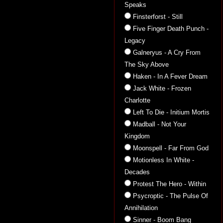
Speaks
Finsterforst - Still
Five Finger Death Punch -
Legacy
Galneryus - A Cry From
The Sky Above
Haken - In A Fever Dream
Jack White - Frozen
Charlotte
Left To Die - Initium Mortis
Madball - Not Your
Kingdom
Moonspell - Far From God
Motionless In White -
Decades
Protest The Hero - Within
Psycroptic - The Pulse Of
Annihilation
Sinner - Boom Bang