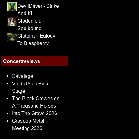
DevilDriver - Strike
And Kill
Gladenfold -
Soulbound
Gluttony - Eulogy
To Blasphemy
Concertreviews
Savatage
VindictA en Final
Stage
The Black Crowes en
A Thousand Horses
Into The Grave 2026
Graspop Metal
Meeting 2026