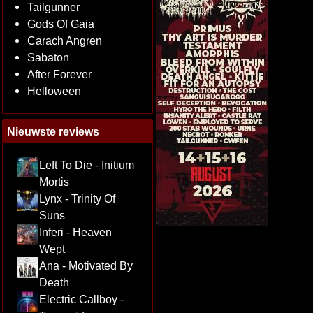
Tailgunner
Gods Of Gaia
Carach Angren
Sabaton
After Forever
Helloween
Nieuwste reviews
Left To Die - Initium
Mortis
Lynx - Trinity Of
Suns
Inferi - Heaven
Wept
Ana - Motivated By
Death
Electric Callboy -