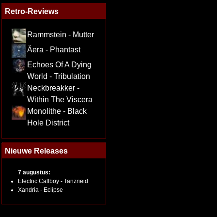
Retro-Reviews
Rammstein - Mutter
Äera - Phantast
Echoes Of A Dying
World - Tribulation
Neckbreakker -
Within The Viscera
Monolithe - Black
Hole District
Nieuwe Releases
7 augustus:
Electric Callboy - Tanzneid
Xandria - Eclipse