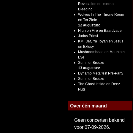
Revocation en Internal
Bleeding
Wolves In The Throne Room
en Ter Ziele
12 augustus:
High on Fire en Baardvader
Judas Priest
KMFDM, Ya Toyah en Jesus
on Extesy
Mushroomhead en Mountain
Eye
Summer Breeze
13 augustus:
Dynamo Metalfest Pre-Party
Summer Breeze
The Ghost Inside en Deez
Nuts
Over één maand
Geen concerten bekend
voor 07-09-2026.