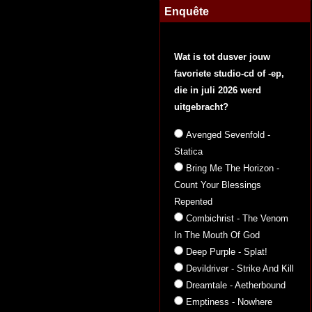
Enquête
Wat is tot dusver jouw
favoriete studio-cd of -ep,
die in juli 2026 werd
uitgebracht?
Avenged Sevenfold -
Statica
Bring Me The Horizon -
Count Your Blessings
Repented
Combichrist - The Venom
In The Mouth Of God
Deep Purple - Splat!
Devildriver - Strike And Kill
Dreamtale - Aetherbound
Emptiness - Nowhere