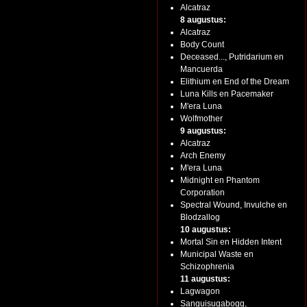
Alcatraz
8 augustus:
Alcatraz
Body Count
Deceased..., Putridarium en
Mancuerda
Elithium en End of the Dream
Luna Kills en Pacemaker
M'era Luna
Wolfmother
9 augustus:
Alcatraz
Arch Enemy
M'era Luna
Midnight en Phantom
Corporation
Spectral Wound, Invulche en
Blodzallog
10 augustus:
Mortal Sin en Hidden Intent
Municipal Waste en
Schizophrenia
11 augustus:
Lagwagon
Sanguisugabogg,