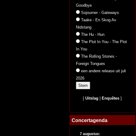
Goodbye
Sojourner - Gateways
Taake - En Skog Av
Nidstang
The Hu - Hun
The Plot In You - The Plot
In You
The Rolling Stones -
Foreign Tongues
een andere release uit juli
2026
[
Uitslag
|
Enquêtes
]
Concertagenda
7 augustus: