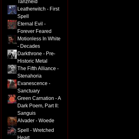
Tanzneid
Leatherwitch - First
Spell
Eternal Evil -
Forever Feared
Motionless In White
- Decades
Darkthrone - Pre-
Historic Metal
The Fifth Alliance -
Stenahoria
Evanescence -
Sanctuary
Green Carnation - A
Dark Poem, Part II:
Sanguis
Alvader - Woede
Spell - Wretched
Heart