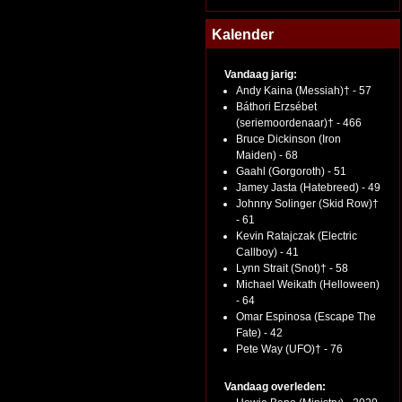
Kalender
Vandaag jarig:
Andy Kaina (Messiah)† - 57
Báthori Erzsébet
(seriemoordenaar)† - 466
Bruce Dickinson (Iron
Maiden) - 68
Gaahl (Gorgoroth) - 51
Jamey Jasta (Hatebreed) - 49
Johnny Solinger (Skid Row)†
- 61
Kevin Ratajczak (Electric
Callboy) - 41
Lynn Strait (Snot)† - 58
Michael Weikath (Helloween)
- 64
Omar Espinosa (Escape The
Fate) - 42
Pete Way (UFO)† - 76
Vandaag overleden: