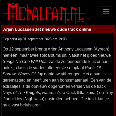
Arjen Lucassen zet nieuwe oude track online
Geplaatst op 01 september 2025 om 19:03u
Op 12 september brengt Arjen Anthony Lucassen (Ayreon)
niet één, maar twee soloalbums uit. Naast het gloednieuwe
Songs No One Will Hear
zal de zelfbenoemde kluizenaar
ook zijn lastig te vinden allereerste soloplaat
Pools Of
Sorrow, Waves Of Joy
opnieuw uitbrengen. Het album is
geremasterd en heeft uren aan bonusmateriaal. Een van de
extraatjes is de opnieuw opgenomen versie van de track
Days of The Knights
, waarop Zora Cock (Blackbriar) en Troy
Donockley (Nightwish) gastrollen hebben. Die track kun je
nu alvast beluisteren.