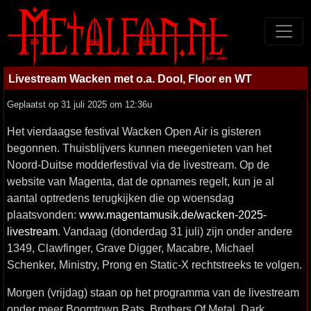
Livestream Wacken met o.a. Dool, Floor en WT
Geplaatst op 31 juli 2025 om 12:36u
Het vierdaagse festival Wacken Open Air is gisteren
begonnen. Thuisblijvers kunnen meegenieten van het
Noord-Duitse modderfestival via de livestream. Op de
website van Magenta, dat de opnames regelt, kun je al
aantal optredens terugkijken die op woensdag
plaatsvonden:
www.magentamusik.de/wacken-2025-
livestream
. Vandaag (donderdag 31 juli) zijn onder andere
1349, Clawfinger, Grave Digger, Macabre, Michael
Schenker, Ministry, Prong en Static-X rechtstreeks te volgen.
Morgen (vrijdag) staan op het programma van de livestream
onder meer Boomtown Rats, Brothers Of Metal, Dark